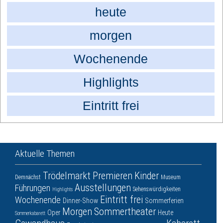
heute
morgen
Wochenende
Highlights
Eintritt frei
Aktuelle Themen
Trödelmarkt
Premieren
Kinder
Demnächst
Museum
Ausstellungen
Führungen
Sehenswürdigkeiten
Highlights
Eintritt frei
Wochenende
Dinner-Show
Sommerferien
Morgen
Sommertheater
Oper
Heute
Sommerkabarett