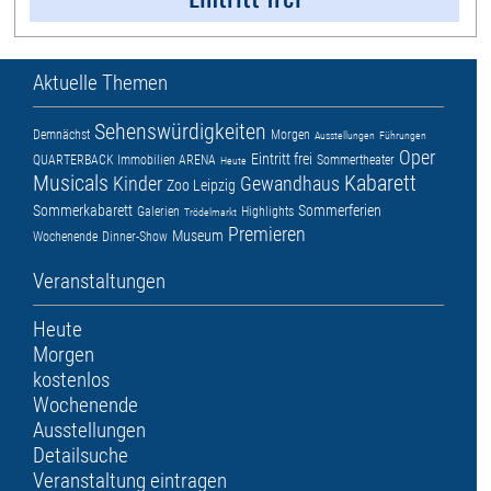
Aktuelle Themen
Sehenswürdigkeiten
Demnächst
Morgen
Ausstellungen
Führungen
Oper
Eintritt frei
QUARTERBACK Immobilien ARENA
Sommertheater
Heute
Musicals
Kabarett
Kinder
Gewandhaus
Zoo Leipzig
Sommerkabarett
Sommerferien
Galerien
Highlights
Trödelmarkt
Premieren
Museum
Wochenende
Dinner-Show
Veranstaltungen
Heute
Morgen
kostenlos
Wochenende
Ausstellungen
Detailsuche
Veranstaltung eintragen