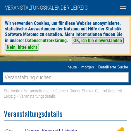
VERANSTALTUNGSKALENDER LEIPZIG
Wir verwenden Cookies, um für diese Website anonymisierte,
statistische Auswertungen der Nutzung mit Hilfe der Statistik-
Software Matomo zu erstellen. Mehr Informationen finden Sie
in unserer
Datenschutzerklärung
.
OK, ich bin einverstanden
Nein, bitte nicht
|
|
heute
morgen
Detaillierte Suche
Startseite
>
Veranstaltungen
>
Suche
>
Dinner-Show
>
Central Kabarett
Leipzig
> Veranstaltungsdetails
Veranstaltungsdetails