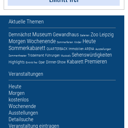
Aktuelle Themen
Museum
Demnächst
Gewandhaus
Zoo Leipzig
Galerien
Morgen
Wochenende
Heute
Sommerferien
Kinder
Sommerkabarett
QUARTERBACK Immobilien ARENA
Ausstellungen
Sehenswürdigkeiten
Trödelmarkt
Führungen
Sommertheater
Musicals
Premieren
Kabarett
Highlights
Dinner-Show
Oper
Eintritt frei
Veranstaltungen
Heute
Morgen
kostenlos
Wochenende
Ausstellungen
Detailsuche
Veranstaltung eintragen