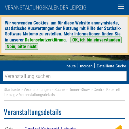
VERANSTALTUNGSKALENDER LEIPZIG
Wir verwenden Cookies, um für diese Website anonymisierte,
statistische Auswertungen der Nutzung mit Hilfe der Statistik-
Software Matomo zu erstellen. Mehr Informationen finden Sie
in unserer
Datenschutzerklärung
.
OK, ich bin einverstanden
Nein, bitte nicht
|
|
heute
morgen
Detaillierte Suche
Startseite
>
Veranstaltungen
>
Suche
>
Dinner-Show
>
Central Kabarett
Leipzig
> Veranstaltungsdetails
Veranstaltungsdetails