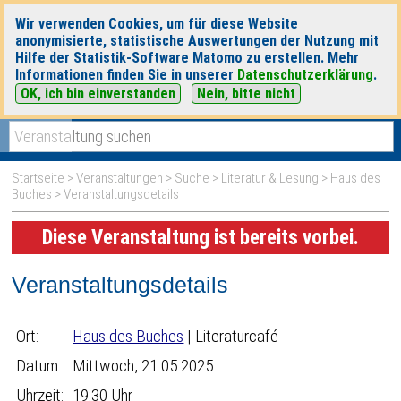
Wir verwenden Cookies, um für diese Website
anonymisierte, statistische Auswertungen der Nutzung mit
Hilfe der Statistik-Software Matomo zu erstellen. Mehr
Informationen finden Sie in unserer
Datenschutzerklärung
.
OK, ich bin einverstanden
Nein, bitte nicht
|
|
heute
morgen
Detaillierte Suche
Startseite
>
Veranstaltungen
>
Suche
>
Literatur & Lesung
>
Haus des
Buches
> Veranstaltungsdetails
Diese Veranstaltung ist bereits vorbei.
Veranstaltungsdetails
Ort:
Haus des Buches
| Literaturcafé
Datum:
Mittwoch, 21.05.2025
Uhrzeit:
19:30 Uhr