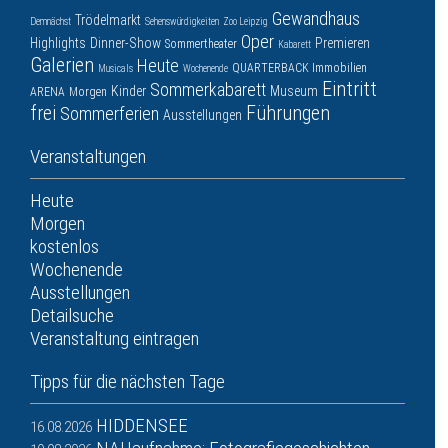
Gewandhaus
Trödelmarkt
Demnächst
Sehenswürdigkeiten
Zoo Leipzig
Oper
Highlights
Dinner-Show
Premieren
Sommertheater
Kabarett
Galerien
Heute
QUARTERBACK Immobilien
Musicals
Wochenende
Eintritt
Sommerkabarett
Kinder
Museum
ARENA
Morgen
frei
Führungen
Sommerferien
Ausstellungen
Veranstaltungen
Heute
Morgen
kostenlos
Wochenende
Ausstellungen
Detailsuche
Veranstaltung eintragen
Tipps für die nächsten Tage
HIDDENSEE
16.08.2026