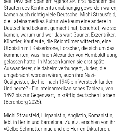
seit 1492 den Spaniern »gehörte«. Erst nachdem die
Staaten des Kontinents unabhängig geworden waren,
kamen auch richtig viele Deutsche. Michi Strausfeld,
die Lateinamerikas Kultur wie kaum eine andere in
Deutschland bekannt gemacht hat, berichtet, wie sie
kamen, warum und wer das war: Gauner, Exzentriker,
Künstler, Kaufleute, die Reichtümer witterten, eine
Utopistin mit Kaiserkrone, Forscher, die sich um das
kümmerten, was ihnen Alexander von Humboldt übrig
gelassen hatte. In Massen kamen sie erst spät:
Auswanderer, die daheim verhungert, Juden, die
umgebracht worden wären, auch ihre Nazi-
Quälgeister, die hier nach 1945 ein Versteck fanden.
Und heute? - Ein lateinamerikanisches Tableau, von
1492 bis zur Gegenwart, in kräftig deutschen Farben
(Berenberg 2025).
Michi Strausfeld, Hispanistin, Anglistin, Romanistin,
lebt in Berlin und Barcelona. Zuletzt erschien von ihr
»Gelbe Schmetterlinge und die Herren Diktatoren.