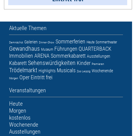
Aktuelle Themen
Sommerferien
Galerien
Heute
Sommertheater
Demnächst
Dinner-Show
Gewandhaus
Führungen
QUARTERBACK
Museum
Immobilien ARENA
Sommerkabarett
Ausstellungen
Sehenswürdigkeiten
Kabarett
Kinder
Premieren
Trödelmarkt
Musicals
Highlights
Wochenende
Zoo Leipzig
Oper
Eintritt frei
Morgen
Veranstaltungen
Heute
Morgen
kostenlos
Wochenende
Ausstellungen