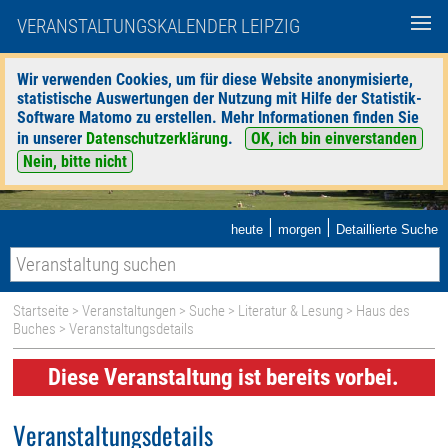
VERANSTALTUNGSKALENDER LEIPZIG
Wir verwenden Cookies, um für diese Website anonymisierte,
statistische Auswertungen der Nutzung mit Hilfe der Statistik-
Software Matomo zu erstellen. Mehr Informationen finden Sie
in unserer
Datenschutzerklärung
.
OK, ich bin einverstanden
Nein, bitte nicht
|
|
heute
morgen
Detaillierte Suche
Startseite
>
Veranstaltungen
>
Suche
>
Literatur & Lesung
>
Haus des
Buches
> Veranstaltungsdetails
Diese Veranstaltung ist bereits vorbei.
Veranstaltungsdetails