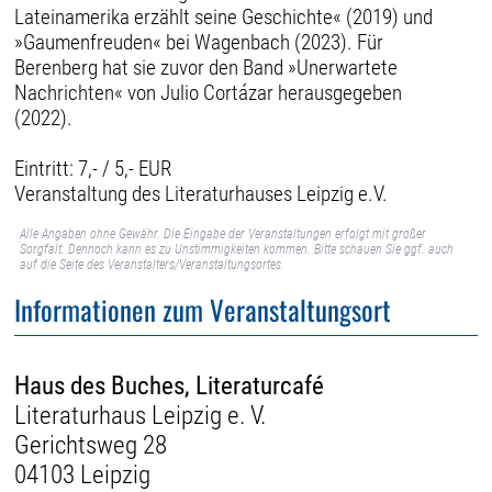
Lateinamerika erzählt seine Geschichte« (2019) und
»Gaumenfreuden« bei Wagenbach (2023). Für
Berenberg hat sie zuvor den Band »Unerwartete
Nachrichten« von Julio Cortázar herausgegeben
(2022).
Eintritt: 7,- / 5,- EUR
Veranstaltung des Literaturhauses Leipzig e.V.
Alle Angaben ohne Gewähr. Die Eingabe der Veranstaltungen erfolgt mit großer
Sorgfalt. Dennoch kann es zu Unstimmigkeiten kommen. Bitte schauen Sie ggf. auch
auf die Seite des Veranstalters/Veranstaltungsortes.
Informationen zum Veranstaltungsort
Haus des Buches, Literaturcafé
Literaturhaus Leipzig e. V.
Gerichtsweg 28
04103 Leipzig