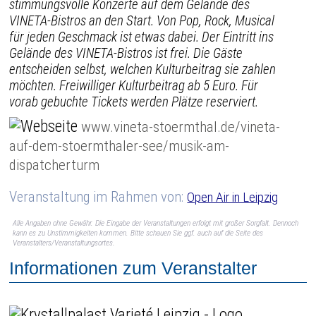
stimmungsvolle Konzerte auf dem Gelände des
VINETA-Bistros an den Start. Von Pop, Rock, Musical
für jeden Geschmack ist etwas dabei. Der Eintritt ins
Gelände des VINETA-Bistros ist frei. Die Gäste
entscheiden selbst, welchen Kulturbeitrag sie zahlen
möchten. Freiwilliger Kulturbeitrag ab 5 Euro. Für
vorab gebuchte Tickets werden Plätze reserviert.
www.vineta-stoermthal.de/vineta-
auf-dem-stoermthaler-see/musik-am-
dispatcherturm
Veranstaltung im Rahmen von:
Open Air in Leipzig
Alle Angaben ohne Gewähr. Die Eingabe der Veranstaltungen erfolgt mit großer Sorgfalt. Dennoch
kann es zu Unstimmigkeiten kommen. Bitte schauen Sie ggf. auch auf die Seite des
Veranstalters/Veranstaltungsortes.
Informationen zum Veranstalter