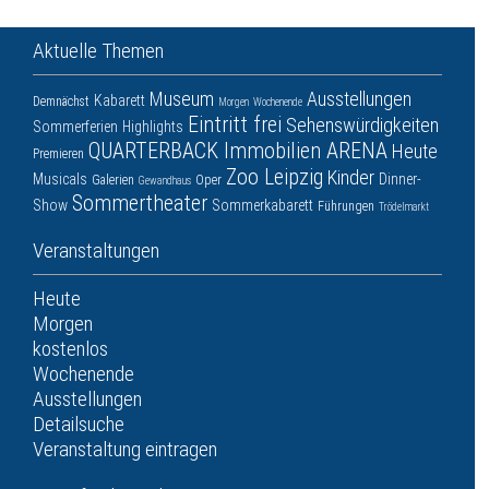
Aktuelle Themen
Museum
Ausstellungen
Kabarett
Demnächst
Morgen
Wochenende
Eintritt frei
Sehenswürdigkeiten
Sommerferien
Highlights
QUARTERBACK Immobilien ARENA
Heute
Premieren
Zoo Leipzig
Kinder
Musicals
Dinner-
Galerien
Oper
Gewandhaus
Sommertheater
Show
Sommerkabarett
Führungen
Trödelmarkt
Veranstaltungen
Heute
Morgen
kostenlos
Wochenende
Ausstellungen
Detailsuche
Veranstaltung eintragen