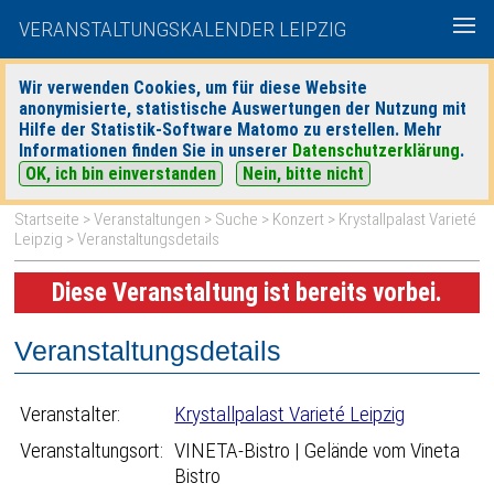
VERANSTALTUNGSKALENDER LEIPZIG
Wir verwenden Cookies, um für diese Website
anonymisierte, statistische Auswertungen der Nutzung mit
|
|
Hilfe der Statistik-Software Matomo zu erstellen. Mehr
heute
morgen
Detaillierte Suche
Informationen finden Sie in unserer
Datenschutzerklärung
.
OK, ich bin einverstanden
Nein, bitte nicht
Startseite
>
Veranstaltungen
>
Suche
>
Konzert
>
Krystallpalast Varieté
Leipzig
> Veranstaltungsdetails
Diese Veranstaltung ist bereits vorbei.
Veranstaltungsdetails
Veranstalter:
Krystallpalast Varieté Leipzig
Veranstaltungsort:
VINETA-Bistro | Gelände vom Vineta
Bistro