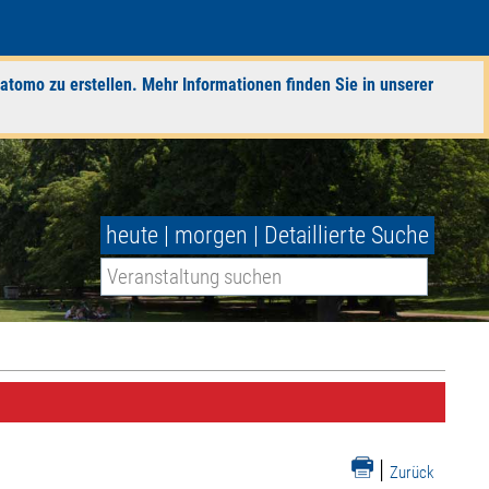
atomo zu erstellen. Mehr Informationen finden Sie in unserer
heute
|
morgen
|
Detaillierte Suche
|
Zurück