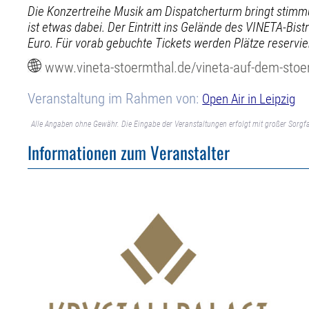
Die Konzertreihe Musik am Dispatcherturm bringt stimm
ist etwas dabei. Der Eintritt ins Gelände des VINETA-Bistr
Euro. Für vorab gebuchte Tickets werden Plätze reservier
www.vineta-stoermthal.de/vineta-auf-dem-sto
Veranstaltung im Rahmen von:
Open Air in Leipzig
Alle Angaben ohne Gewähr. Die Eingabe der Veranstaltungen erfolgt mit großer Sorgfa
Informationen zum Veranstalter