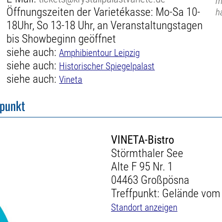
m
Öffnungszeiten der Varietékasse: Mo-Sa 10-
h
18Uhr, So 13-18 Uhr, an Veranstaltungstagen
bis Showbeginn geöffnet
siehe auch:
Amphibientour Leipzig
siehe auch:
Historischer Spiegelpalast
siehe auch:
Vineta
fpunkt
VINETA-Bistro
Störmthaler See
Alte F 95 Nr. 1
04463 Großpösna
Treffpunkt: Gelände vom 
Standort anzeigen