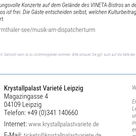
ungsvolle Konzerte auf dem Gelände des VINETA-Bistros an de
os ist frei. Die Gäste entscheiden selbst, welchen Kulturbeitra
t.
ermthaler-see/musik-am-dispatcherturm
lt. Dennoch kann es zu Unstimmigkeiten kommen. Bitte schauen Sie ggf. auch auf die Seite des 
Krystallpalast Varieté Leipzig
W
Magazingasse 4
E
04109 Leipzig
L
Telefon:
+49 (0)341 140660
u
i
Internet:
www.krystallpalastvariete.de
e
E-Mail:
tickets@krystallpalastvariete.de