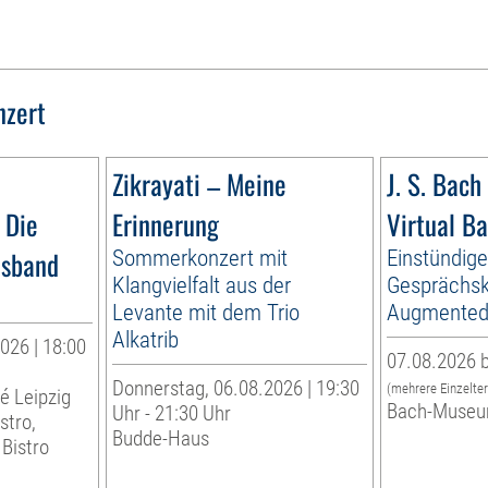
nzert
Zikrayati – Meine
J. S. Bach 
 Die
Erinnerung
Virtual B
esband
Sommerkonzert mit
Einstündig
Klangvielfalt aus der
Gesprächsk
Levante mit dem Trio
Augmented 
Alkatrib
026 | 18:00
07.08.2026 b
Donnerstag, 06.08.2026 | 19:30
(mehrere Einzelte
té Leipzig
Bach-Museu
Uhr - 21:30 Uhr
stro,
Budde-Haus
Bistro