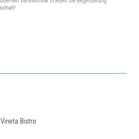
odernen Varietéshow. Erleben Sie Begeisterung
autnah!
Vineta Bistro