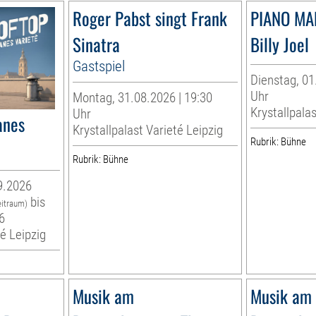
Roger Pabst singt Frank
PIANO MA
Sinatra
Billy Joel
Gastspiel
Dienstag, 01
Uhr
Montag, 31.08.2026 | 19:30
Krystallpalas
Uhr
anes
Krystallpalast Varieté Leipzig
Rubrik: Bühne
Rubrik: Bühne
9.2026
bis
eitraum)
6
té Leipzig
Musik am
Musik am