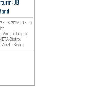
rturm: JB
Band
27.08.2026 | 18:00
Uhr
t Varieté Leipzig
INETA-Bistro,
Vineta Bistro