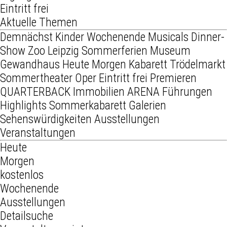
Eintritt frei
Aktuelle Themen
Demnächst
Kinder
Wochenende
Musicals
Dinner-
Show
Zoo Leipzig
Sommerferien
Museum
Gewandhaus
Heute
Morgen
Kabarett
Trödelmarkt
Sommertheater
Oper
Eintritt frei
Premieren
QUARTERBACK Immobilien ARENA
Führungen
Highlights
Sommerkabarett
Galerien
Sehenswürdigkeiten
Ausstellungen
Veranstaltungen
Heute
Morgen
kostenlos
Wochenende
Ausstellungen
Detailsuche