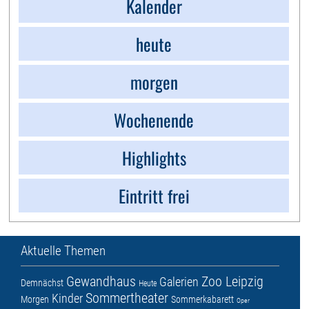
Kalender
heute
morgen
Wochenende
Highlights
Eintritt frei
Aktuelle Themen
Gewandhaus
Zoo Leipzig
Galerien
Demnächst
Heute
Sommertheater
Kinder
Morgen
Sommerkabarett
Oper