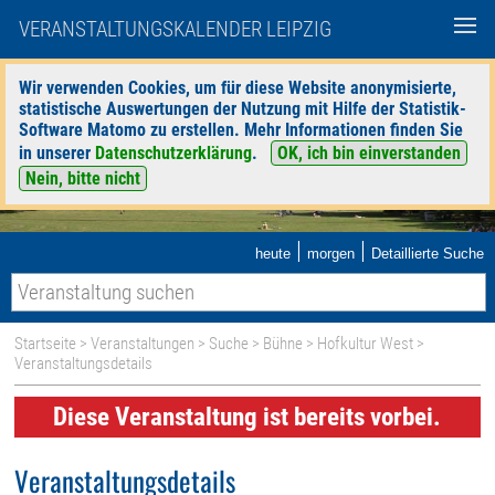
VERANSTALTUNGSKALENDER LEIPZIG
Wir verwenden Cookies, um für diese Website anonymisierte,
statistische Auswertungen der Nutzung mit Hilfe der Statistik-
Software Matomo zu erstellen. Mehr Informationen finden Sie
in unserer
Datenschutzerklärung
.
OK, ich bin einverstanden
Nein, bitte nicht
|
|
heute
morgen
Detaillierte Suche
Startseite
>
Veranstaltungen
>
Suche
>
Bühne
>
Hofkultur West
>
Veranstaltungsdetails
Diese Veranstaltung ist bereits vorbei.
Veranstaltungsdetails