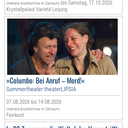
bis Samstag, 17.10.2026
(mehrere Einzeltermine im Zeitraum)
Krystallpalast Varieté Leipzig
»Columbo: Bei Anruf – Mord!«
Sommertheater theaterLIPSIA
07.08.2026 bis 14.08.2026
(mehrere Einzeltermine im Zeitraum)
Feinkost