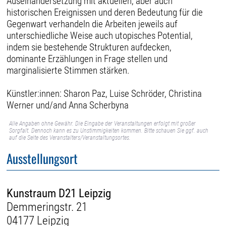
Auseinandersetzung mit aktuellen, aber auch
historischen Ereignissen und deren Bedeutung für die
Gegenwart verhandeln die Arbeiten jeweils auf
unterschiedliche Weise auch utopisches Potential,
indem sie bestehende Strukturen aufdecken,
dominante Erzählungen in Frage stellen und
marginalisierte Stimmen stärken.
Künstler:innen: Sharon Paz, Luise Schröder, Christina
Werner und/and Anna Scherbyna
Alle Angaben ohne Gewähr. Die Eingabe der Veranstaltungen erfolgt mit großer
Sorgfalt. Dennoch kann es zu Unstimmigkeiten kommen. Bitte schauen Sie ggf. auch
auf die Seite des Veranstalters/Veranstaltungsortes.
Ausstellungsort
Kunstraum D21 Leipzig
Demmeringstr. 21
04177 Leipzig