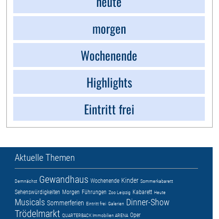
heute
morgen
Wochenende
Highlights
Eintritt frei
Aktuelle Themen
Gewandhaus
Kinder
Wochenende
Demnächst
Sommerkabarett
Sehenswürdigkeiten
Morgen
Führungen
Kabarett
Zoo Leipzig
Heute
Musicals
Dinner-Show
Sommerferien
Eintritt frei
Galerien
Trödelmarkt
Oper
QUARTERBACK Immobilien ARENA