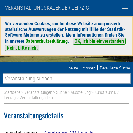
VERANSTALTUNGSKALENDER LEIPZIG
Wir verwenden Cookies, um für diese Website anonymisierte,
statistische Auswertungen der Nutzung mit Hilfe der Statistik-
Software Matomo zu erstellen. Mehr Informationen finden Sie
in unserer
Datenschutzerklärung
.
OK, ich bin einverstanden
Nein, bitte nicht
|
|
heute
morgen
Detaillierte Suche
Startseite
>
Veranstaltungen
>
Suche
>
Ausstellung
>
Kunstraum D21
Leipzig
> Veranstaltungsdetails
Veranstaltungsdetails