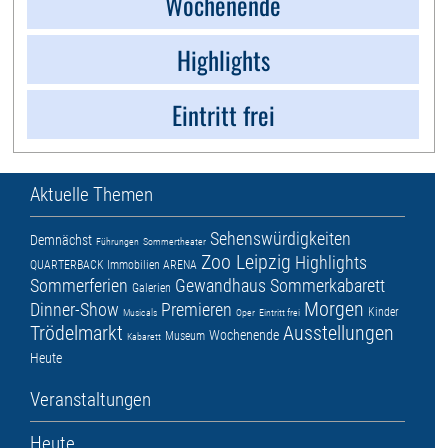
Wochenende
Highlights
Eintritt frei
Aktuelle Themen
Sehenswürdigkeiten
Demnächst
Führungen
Sommertheater
Zoo Leipzig
Highlights
QUARTERBACK Immobilien ARENA
Sommerferien
Gewandhaus
Sommerkabarett
Galerien
Morgen
Dinner-Show
Premieren
Kinder
Musicals
Oper
Eintritt frei
Trödelmarkt
Ausstellungen
Wochenende
Museum
Kabarett
Heute
Veranstaltungen
Heute