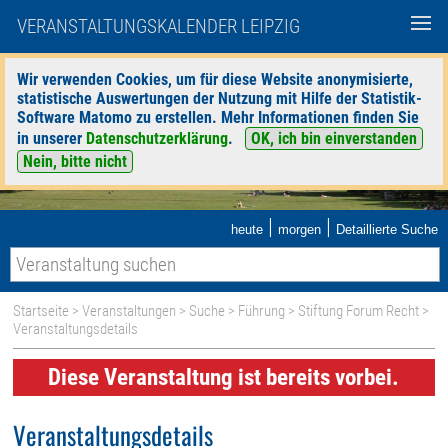
VERANSTALTUNGSKALENDER LEIPZIG
Wir verwenden Cookies, um für diese Website anonymisierte,
statistische Auswertungen der Nutzung mit Hilfe der Statistik-
Software Matomo zu erstellen. Mehr Informationen finden Sie
in unserer
Datenschutzerklärung
.
OK, ich bin einverstanden
Nein, bitte nicht
|
|
heute
morgen
Detaillierte Suche
Startseite
>
Veranstaltungen
>
Suche
>
Führung
>
Stiftung Forum Recht
>
Veranstaltungsdetails
Diese Veranstaltung ist bereits vorbei.
Veranstaltungsdetails