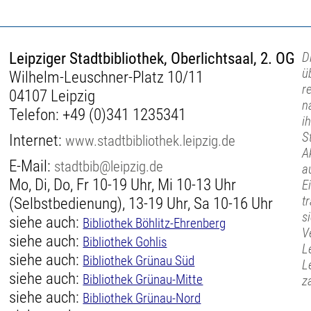
Leipziger Stadtbibliothek, Oberlichtsaal, 2. OG
D
ü
Wilhelm-Leuschner-Platz 10/11
r
04107 Leipzig
n
Telefon:
+49 (0)341 1235341
i
S
Internet:
www.stadtbibliothek.leipzig.de
A
E-Mail:
stadtbib@leipzig.de
a
Mo, Di, Do, Fr 10-19 Uhr, Mi 10-13 Uhr
E
t
(Selbstbedienung), 13-19 Uhr, Sa 10-16 Uhr
s
siehe auch:
Bibliothek Böhlitz-Ehrenberg
V
siehe auch:
Bibliothek Gohlis
L
siehe auch:
Bibliothek Grünau Süd
L
siehe auch:
Bibliothek Grünau-Mitte
z
siehe auch:
Bibliothek Grünau-Nord