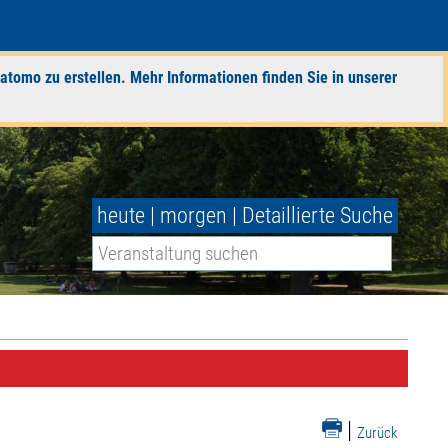
atomo zu erstellen. Mehr Informationen finden Sie in unserer
heute
|
morgen
|
Detaillierte Suche
|
Zurück