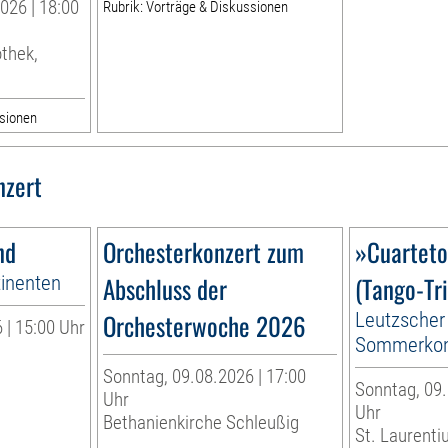
026 | 18:00
Rubrik: Vorträge & Diskussionen
othek,
ssionen
nzert
nd
Orchesterkonzert zum
»Cuartet
tinenten
Abschluss der
(Tango-Tri
Orchesterwoche 2026
Leutzscher
 | 15:00 Uhr
Sommerkon
Sonntag, 09.08.2026 | 17:00
Sonntag, 09.
Uhr
Uhr
Bethanienkirche Schleußig
St. Laurenti