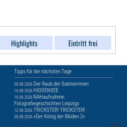
Highlights
Eintritt frei
Tipps für die nächsten Tage
Der Raub der Sabinerinnen
09.08.2026
HIDDENSEE
16.08.2026
NAHaufnahme:
19.08.2026
Fotografiegeschichten Leipzigs
TRICKSTER! TRICKSTER!
12.08.2026
»Der König der Blöden 2«
09.08.2026