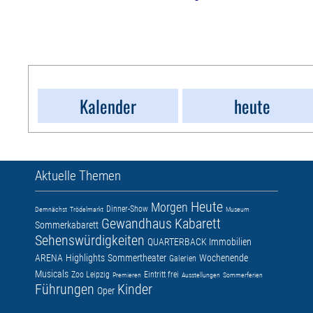
Kalender
heute
Aktuelle Themen
Heute
Morgen
Dinner-Show
Demnächst
Trödelmarkt
Museum
Gewandhaus
Kabarett
Sommerkabarett
Sehenswürdigkeiten
QUARTERBACK Immobilien
ARENA
Highlights
Sommertheater
Wochenende
Galerien
Musicals
Zoo Leipzig
Eintritt frei
Premieren
Ausstellungen
Sommerferien
Führungen
Kinder
Oper