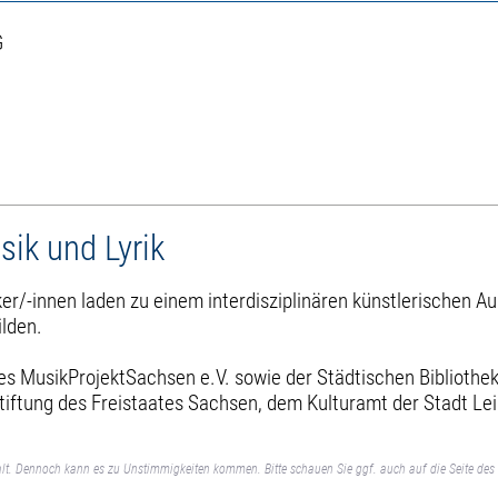
G
ik und Lyrik
r/-innen laden zu einem interdisziplinären künstlerischen Au
ilden.
des MusikProjektSachsen e.V. sowie der Städtischen Bibliothe
tiftung des Freistaates Sachsen, dem Kulturamt der Stadt Le
lt. Dennoch kann es zu Unstimmigkeiten kommen. Bitte schauen Sie ggf. auch auf die Seite des 