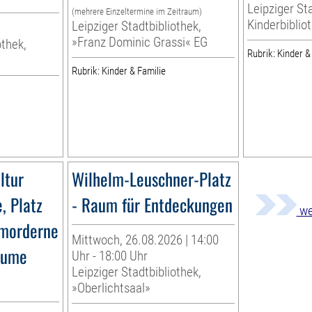
Leipziger Sta
(mehrere Einzeltermine im Zeitraum)
Kinderbiblio
Leipziger Stadtbibliothek,
»Franz Dominic Grassi« EG
othek,
Rubrik: Kinder &
Rubrik: Kinder & Familie
ltur
Wilhelm-Leuschner-Platz
e, Platz
- Raum für Entdeckungen
we
tmorderne
Mittwoch, 26.08.2026 | 14:00
äume
Uhr - 18:00 Uhr
Leipziger Stadtbibliothek,
»Oberlichtsaal»