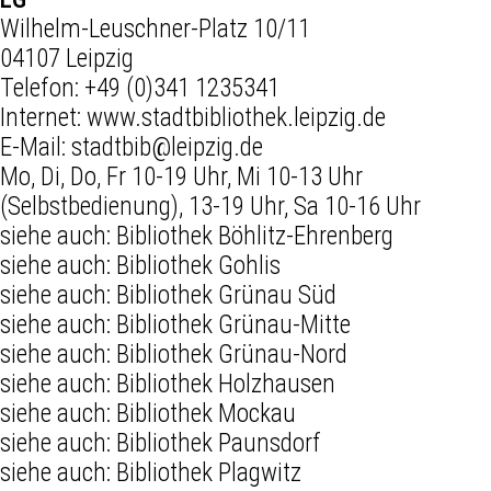
Wilhelm-Leuschner-Platz 10/11
04107 Leipzig
Telefon:
+49 (0)341 1235341
Internet:
www.stadtbibliothek.leipzig.de
E-Mail:
stadtbib@leipzig.de
Mo, Di, Do, Fr 10-19 Uhr, Mi 10-13 Uhr
(Selbstbedienung), 13-19 Uhr, Sa 10-16 Uhr
siehe auch:
Bibliothek Böhlitz-Ehrenberg
siehe auch:
Bibliothek Gohlis
siehe auch:
Bibliothek Grünau Süd
siehe auch:
Bibliothek Grünau-Mitte
siehe auch:
Bibliothek Grünau-Nord
siehe auch:
Bibliothek Holzhausen
siehe auch:
Bibliothek Mockau
siehe auch:
Bibliothek Paunsdorf
siehe auch:
Bibliothek Plagwitz