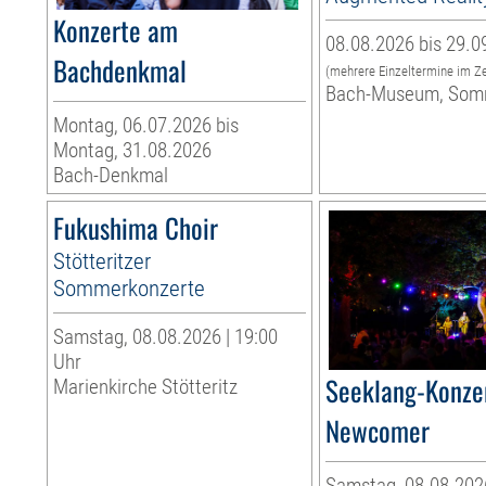
Konzerte am
08.08.2026 bis 29.0
Bachdenkmal
(mehrere Einzeltermine im Z
Bach-Museum, Som
Montag, 06.07.2026 bis
Montag, 31.08.2026
Bach-Denkmal
Fukushima Choir
Stötteritzer
Sommerkonzerte
Samstag, 08.08.2026 | 19:00
Uhr
Seeklang-Konzer
Marienkirche Stötteritz
Newcomer
Samstag, 08.08.2026