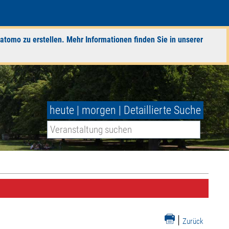
atomo zu erstellen. Mehr Informationen finden Sie in unserer
heute
|
morgen
|
Detaillierte Suche
|
Zurück