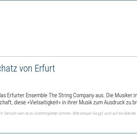
atz von Erfurt
das Erfurter Ensemble The String Company aus. Die Musiker:
haft, diese »Vielsaitigkeit« in ihrer Musik zum Ausdruck zu b
lt. Dennoch kann es zu Unstimmigkeiten kommen. Bitte schauen Sie ggf. auch auf die Seite des 