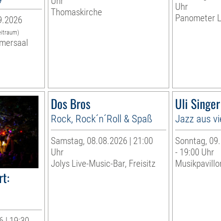
Uhr
Uhr
Thomaskirche
Panometer L
9.2026
eitraum)
mersaal
Dos Bros
Uli Singe
Rock, Rock´n´Roll & Spaß
Jazz aus vi
Samstag, 08.08.2026 | 21:00
Sonntag, 09.
Uhr
- 19:00 Uhr
Jolys Live-Music-Bar, Freisitz
Musikpavillo
t:
 | 19:30