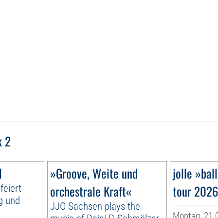
k 2
l
»Groove, Weite und
jolle »bal
feiert
orchestrale Kraft«
tour 202
ig und
JJO Sachsen plays the
Montag, 21.0