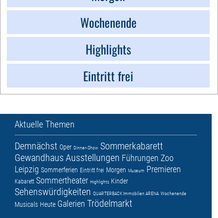
Wochenende
Highlights
Eintritt frei
Aktuelle Themen
Demnächst
Sommerkabarett
Oper
Dinner-Show
Gewandhaus
Ausstellungen
Führungen
Zoo
Leipzig
Premieren
Sommerferien
Morgen
Eintritt frei
Museum
Sommertheater
Kinder
Kabarett
Highlights
Sehenswürdigkeiten
QUARTERBACK Immobilien ARENA
Wochenende
Trödelmarkt
Galerien
Musicals
Heute