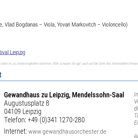
ine, Vlad Bogdanas – Viola, Yovan Markovitch – Violoncello)
ival Leipzig
ch kann es zu Unstimmigkeiten kommen. Bitte schauen Sie ggf. auch auf die Seite des Veranstalters/Verans
t
Gewandhaus zu Leipzig, Mendelssohn-Saal
I
V
Augustusplatz 8
d
04109 Leipzig
T
Telefon:
+49 (0)341 1270-280
E
Internet:
www.gewandhausorchester.de
B