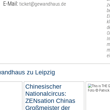
E-Mail:
ticket@gewandhaus.de
z
b
E
k
d
O
I
m
m
e
andhaus zu Leipzig
Chinesischer
Nationalcircus:
ZENsation Chinas
Großmeister der