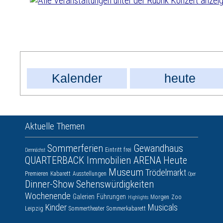
Kalender
heute
Aktuelle Themen
Sommerferien
Gewandhaus
Eintritt frei
Demnächst
QUARTERBACK Immobilien ARENA
Heute
Museum
Trödelmarkt
Premieren
Kabarett
Ausstellungen
Oper
Dinner-Show
Sehenswürdigkeiten
Wochenende
Galerien
Führungen
Morgen
Zoo
Highlights
Kinder
Musicals
Leipzig
Sommertheater
Sommerkabarett