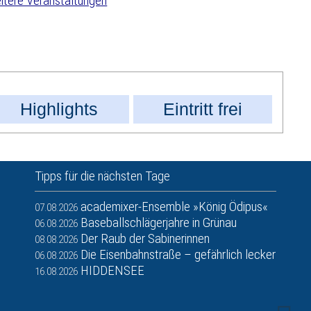
tere Veranstaltungen
Highlights
Eintritt frei
Tipps für die nächsten Tage
academixer-Ensemble »König Ödipus«
07.08.2026
Baseballschlägerjahre in Grünau
06.08.2026
Der Raub der Sabinerinnen
08.08.2026
Die Eisenbahnstraße – gefährlich lecker
06.08.2026
HIDDENSEE
16.08.2026