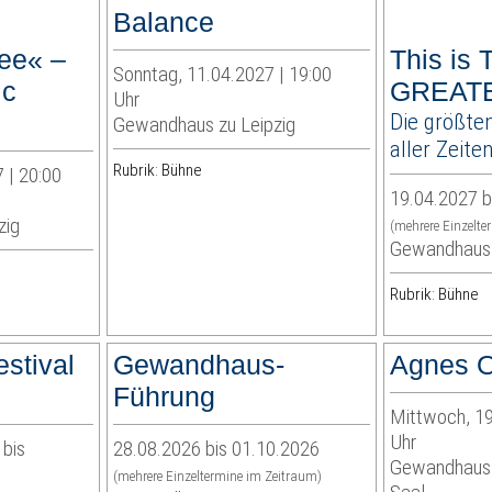
Balance
ee« –
This is
Sonntag, 11.04.2027 | 19:00
ic
GREAT
Uhr
Die größten
Gewandhaus zu Leipzig
aller Zeite
Rubrik: Bühne
 | 20:00
19.04.2027 b
zig
(mehrere Einzelte
Gewandhaus 
Rubrik: Bühne
stival
Gewandhaus-
Agnes O
Führung
Mittwoch, 19
Uhr
 bis
28.08.2026 bis 01.10.2026
Gewandhaus z
(mehrere Einzeltermine im Zeitraum)