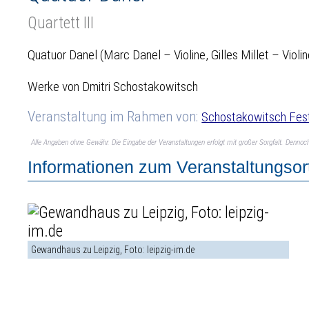
Quartett III
Quatuor Danel (Marc Danel – Violine, Gilles Millet – Viol
Werke von Dmitri Schostakowitsch
Veranstaltung im Rahmen von:
Schostakowitsch Fest
Alle Angaben ohne Gewähr. Die Eingabe der Veranstaltungen erfolgt mit großer Sorgfalt. Denno
Informationen zum Veranstaltungsor
Gewandhaus zu Leipzig, Foto: leipzig-im.de