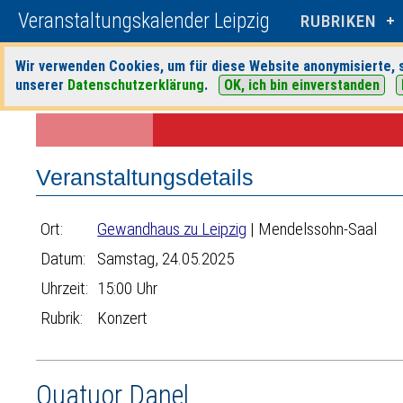
Veranstaltungskalender Leipzig
RUBRIKEN
Wir verwenden Cookies, um für diese Website anonymisierte, s
unserer
Datenschutzerklärung
.
OK, ich bin einverstanden
Startseite
>
Veranstaltungen
>
Suche
>
Konzert
>
Gewandhaus zu Le
Veranstaltungsdetails
Ort:
Gewandhaus zu Leipzig
| Mendelssohn-Saal
Datum:
Samstag, 24.05.2025
Uhrzeit:
15:00 Uhr
Rubrik:
Konzert
Quatuor Danel