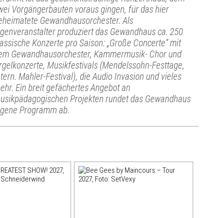
wei Vorgängerbauten voraus gingen, für das hier
eheimatete Gewandhausorchester. Als
igenveranstalter produziert das Gewandhaus ca. 250
lassische Konzerte pro Saison: „Große Concerte“ mit
em Gewandhausorchester, Kammermusik- Chor und
rgelkonzerte, Musikfestivals (Mendelssohn-Festtage,
ntern. Mahler-Festival), die Audio Invasion und vieles
ehr. Ein breit gefächertes Angebot an
usikpädagogischen Projekten rundet das Gewandhaus
igene Programm ab.