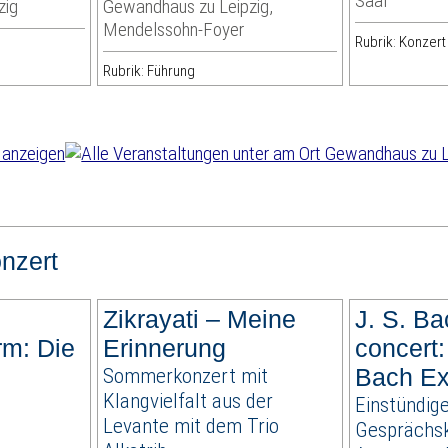
Saal
zig
Gewandhaus zu Leipzig,
Mendelssohn-Foyer
Rubrik: Konzert
Rubrik: Führung
nzert
Zikrayati – Meine
J. S. Ba
rm: Die
Erinnerung
concert:
Sommerkonzert mit
Bach Ex
Klangvielfalt aus der
Einstündig
Levante mit dem Trio
Gesprächsk