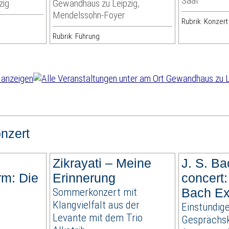
Saal
zig
Gewandhaus zu Leipzig,
Mendelssohn-Foyer
Rubrik: Konzert
Rubrik: Führung
nzert
Zikrayati – Meine
J. S. Ba
rm: Die
Erinnerung
concert:
Sommerkonzert mit
Bach Ex
Klangvielfalt aus der
Einstündig
Levante mit dem Trio
Gesprächsk