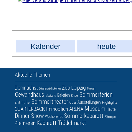
Kalender
heute
Aktuelle Themen
Demnächst
Zoo Leipzig
Sehenswürdigkeiten
Morgen
Gewandhaus
Sommerferien
Galerien
Musicals
Kinder
Sommertheater
Ausstellungen
Eintritt frei
Oper
Highlights
Museum
QUARTERBACK Immobilien ARENA
Heute
Dinner-Show
Sommerkabarett
Wochenende
Führungen
Kabarett
Trödelmarkt
Premieren