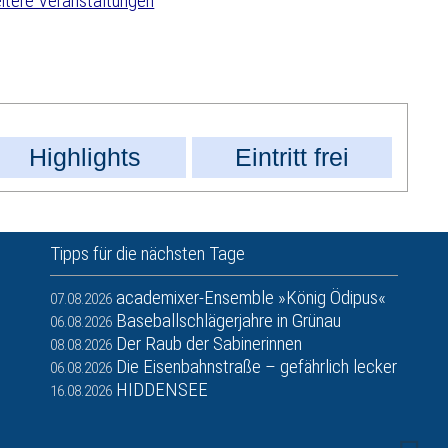
tere Veranstaltungen
Highlights
Eintritt frei
Tipps für die nächsten Tage
academixer-Ensemble »König Ödipus«
07.08.2026
Baseballschlägerjahre in Grünau
06.08.2026
Der Raub der Sabinerinnen
08.08.2026
Die Eisenbahnstraße – gefährlich lecker
06.08.2026
HIDDENSEE
16.08.2026