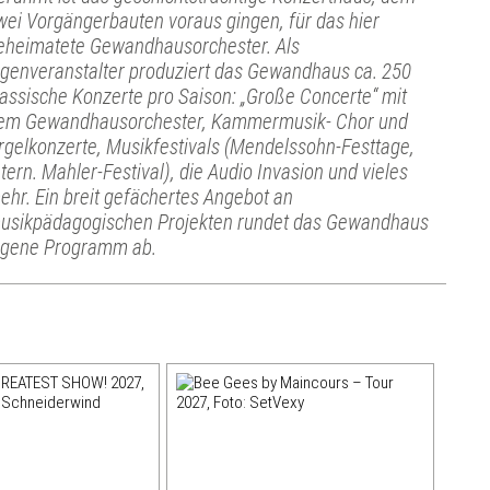
wei Vorgängerbauten voraus gingen, für das hier
eheimatete Gewandhausorchester. Als
igenveranstalter produziert das Gewandhaus ca. 250
lassische Konzerte pro Saison: „Große Concerte“ mit
em Gewandhausorchester, Kammermusik- Chor und
rgelkonzerte, Musikfestivals (Mendelssohn-Festtage,
ntern. Mahler-Festival), die Audio Invasion und vieles
ehr. Ein breit gefächertes Angebot an
usikpädagogischen Projekten rundet das Gewandhaus
igene Programm ab.