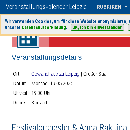
Veranstaltungskalender Leipzig
RUBRIKEN
Wir verwenden Cookies, um für diese Website anonymisierte, s
unserer
Datenschutzerklärung
.
OK, ich bin einverstanden
Startseite
>
Veranstaltungen
>
Suche
>
Konzert
>
Gewandhaus zu Le
Veranstaltungsdetails
Ort:
Gewandhaus zu Leipzig
| Großer Saal
Datum:
Montag, 19.05.2025
Uhrzeit:
19:30 Uhr
Rubrik:
Konzert
Festivalorchester & Anna Rakitina