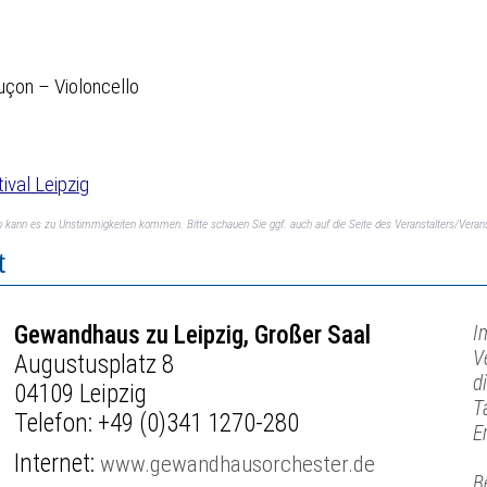
puçon – Violoncello
ival Leipzig
ch kann es zu Unstimmigkeiten kommen. Bitte schauen Sie ggf. auch auf die Seite des Veranstalters/Verans
t
Gewandhaus zu Leipzig, Großer Saal
I
V
Augustusplatz 8
d
04109 Leipzig
T
Telefon:
+49 (0)341 1270-280
E
Internet:
www.gewandhausorchester.de
B