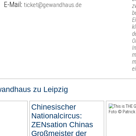
E-Mail:
ticket@gewandhaus.de
z
b
E
k
d
O
I
m
m
e
andhaus zu Leipzig
Chinesischer
Nationalcircus:
ZENsation Chinas
Großmeister der