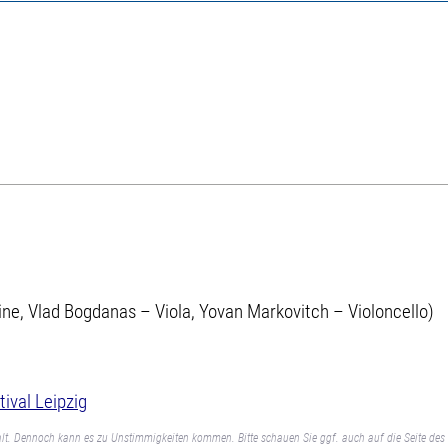
line, Vlad Bogdanas – Viola, Yovan Markovitch – Violoncello)
ival Leipzig
lt. Dennoch kann es zu Unstimmigkeiten kommen. Bitte schauen Sie ggf. auch auf die Seite des 