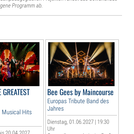
igene Programm ab.
HE GREATEST
Bee Gees by Maincourse
Europas Tribute Band des
Jahres
 Musical Hits
Dienstag, 01.06.2027 | 19:30
Uhr
is 20.04.2027