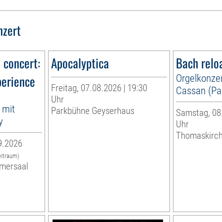
nzert
n concert:
Apocalyptica
Bach relo
perience
Orgelkonzer
Freitag, 07.08.2026 | 19:30
Cassan (Par
Uhr
 mit
Parkbühne Geyserhaus
Samstag, 08.
y
Uhr
Thomaskirc
9.2026
eitraum)
mersaal