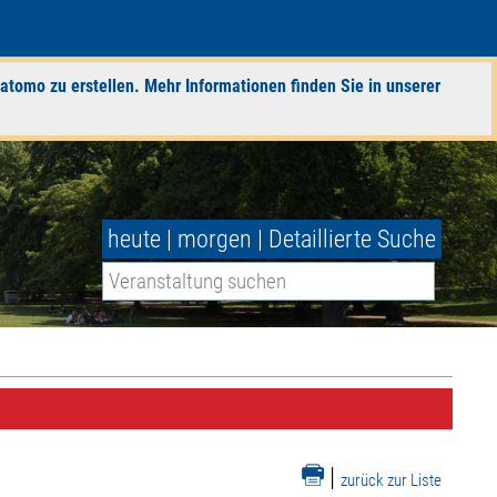
atomo zu erstellen. Mehr Informationen finden Sie in unserer
heute
|
morgen
|
Detaillierte Suche
|
zurück zur Liste