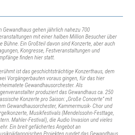
m Gewandhaus gehen jährlich nahezu 700
eranstaltungen mit einer halben Million Besucher über
ie Bühne. Ein Großteil davon sind Konzerte, aber auch
agungen, Kongresse, Festveranstaltungen und
mpfänge finden hier statt.
erühmt ist das geschichtsträchtige Konzerthaus, dem
wei Vorgängerbauten voraus gingen, für das hier
eheimatete Gewandhausorchester. Als
igenveranstalter produziert das Gewandhaus ca. 250
lassische Konzerte pro Saison: „Große Concerte“ mit
em Gewandhausorchester, Kammermusik- Chor und
rgelkonzerte, Musikfestivals (Mendelssohn-Festtage,
ntern. Mahler-Festival), die Audio Invasion und vieles
ehr. Ein breit gefächertes Angebot an
usikpädagogischen Projekten rundet das Gewandhaus