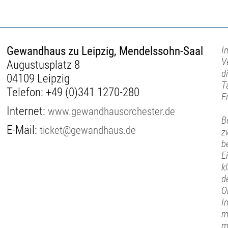
Gewandhaus zu Leipzig, Mendelssohn-Saal
I
V
Augustusplatz 8
d
04109 Leipzig
T
Telefon:
+49 (0)341 1270-280
E
Internet:
www.gewandhausorchester.de
B
E-Mail:
ticket@gewandhaus.de
z
b
E
k
d
O
I
m
m