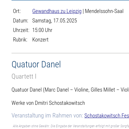
Ort:
Gewandhaus zu Leipzig
| Mendelssohn-Saal
Datum:
Samstag, 17.05.2025
Uhrzeit:
15:00 Uhr
Rubrik:
Konzert
Quatuor Danel
Quartett I
Quatuor Danel (Marc Danel – Violine, Gilles Millet – Vio
Werke von Dmitri Schostakowitsch
Veranstaltung im Rahmen von:
Schostakowitsch Fest
Alle Angaben ohne Gewähr. Die Eingabe der Veranstaltungen erfolgt mit großer Sorgfa