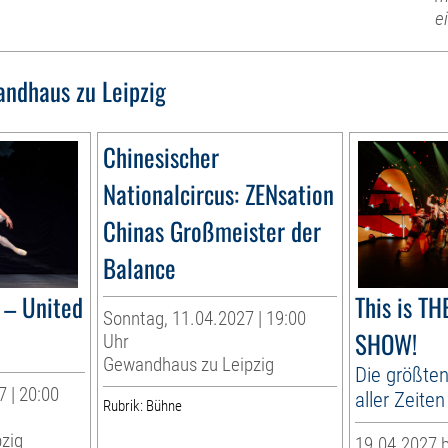
e
ndhaus zu Leipzig
Chinesischer
Nationalcircus: ZENsation
Chinas Großmeister der
Balance
– United
This is T
Sonntag, 11.04.2027 | 19:00
SHOW!
Uhr
Gewandhaus zu Leipzig
Die größten
 | 20:00
aller Zeiten
Rubrik: Bühne
zig
19.04.2027 b