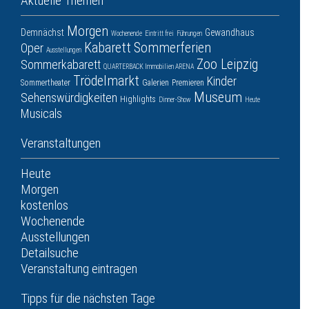
Aktuelle Themen
Morgen
Demnächst
Gewandhaus
Wochenende
Eintritt frei
Führungen
Kabarett
Sommerferien
Oper
Ausstellungen
Zoo Leipzig
Sommerkabarett
QUARTERBACK Immobilien ARENA
Trödelmarkt
Kinder
Sommertheater
Galerien
Premieren
Museum
Sehenswürdigkeiten
Highlights
Dinner-Show
Heute
Musicals
Veranstaltungen
Heute
Morgen
kostenlos
Wochenende
Ausstellungen
Detailsuche
Veranstaltung eintragen
Tipps für die nächsten Tage