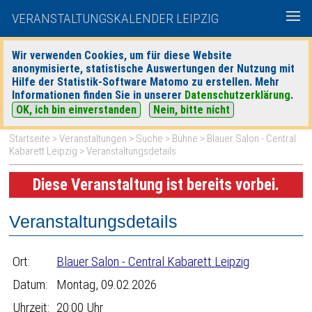
VERANSTALTUNGSKALENDER LEIPZIG
Wir verwenden Cookies, um für diese Website
anonymisierte, statistische Auswertungen der Nutzung mit
|
|
Hilfe der Statistik-Software Matomo zu erstellen. Mehr
heute
morgen
Detaillierte Suche
Informationen finden Sie in unserer
Datenschutzerklärung
.
OK, ich bin einverstanden
Nein, bitte nicht
Startseite
>
Veranstaltungen
>
Suche
>
Bühne
>
Blauer Salon - Central
Kabarett Leipzig
> Veranstaltungsdetails
Diese Veranstaltung ist bereits vorbei.
Veranstaltungsdetails
Ort:
Blauer Salon - Central Kabarett Leipzig
Datum:
Montag, 09.02.2026
Uhrzeit:
20:00 Uhr