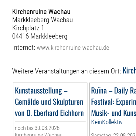
Kirchenruine Wachau
Markkleeberg-Wachau
Kirchplatz 1
04416 Markkleeberg
Internet:
www.kirchenruine-wachau.de
Kirc
Weitere Veranstaltungen an diesem Ort:
Kunstausstellung –
Ruïna – Daily R
Gemälde und Skulpturen
Festival: Experi
von O. Eberhard Eichhorn
Musik- und Kuns
KeinKollektiv
noch bis 30.08.2026
Kirchenruine Wachau
Samstag, 22.08.2026