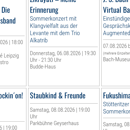
 Die
Erinnerung
Virtual B
esband
Sommerkonzert mit
Einstündig
Klangvielfalt aus der
Gesprächsk
Levante mit dem Trio
Augmented 
Alkatrib
026 | 18:00
07.08.2026 b
Donnerstag, 06.08.2026 | 19:30
(mehrere Einzelte
té Leipzig
Bach-Museu
Uhr - 21:30 Uhr
stro
Budde-Haus
ockin´on!
Staubkind & Freunde
Fukushima
Stötteritzer
Samstag, 08.08.2026 | 19:00
Sommerkon
Uhr
Parkbühne Geyserhaus
Samstag, 08.
 | 19:00