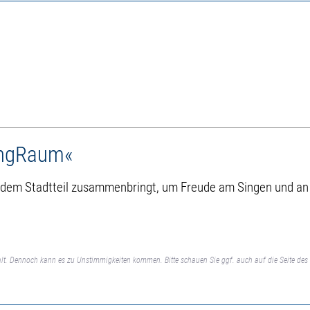
langRaum«
em Stadtteil zusammenbringt, um Freude am Singen und an der
lt. Dennoch kann es zu Unstimmigkeiten kommen. Bitte schauen Sie ggf. auch auf die Seite des 