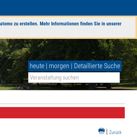
atomo zu erstellen. Mehr Informationen finden Sie in unserer
heute
|
morgen
|
Detaillierte Suche
|
Zurück