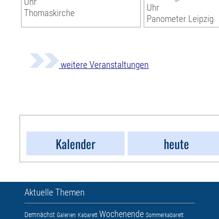
Uhr
Uhr
Thomaskirche
Panometer Leipzig
weitere Veranstaltungen
Kalender
heute
Aktuelle Themen
Wochenende
Demnächst
Galerien
Kabarett
Sommerkabarett