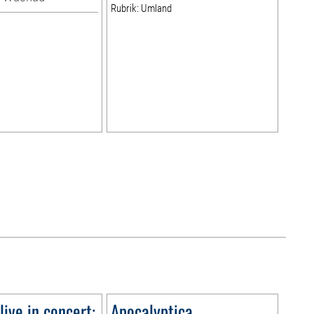
Rubrik: Umland
live in concert:
Apocalyptica