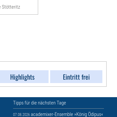
 Stötteritz
Highlights
Eintritt frei
Tipps für die nächsten Tage
academixer-Ensemble »König Ödipus«
07.08.2026