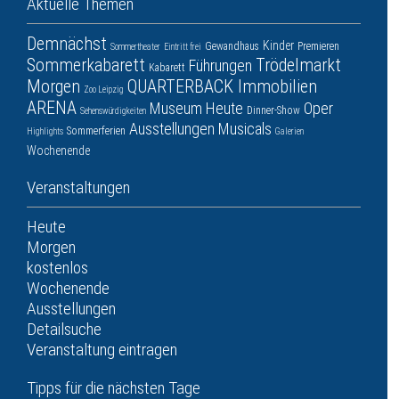
Aktuelle Themen
Demnächst
Kinder
Gewandhaus
Premieren
Sommertheater
Eintritt frei
Sommerkabarett
Trödelmarkt
Führungen
Kabarett
Morgen
QUARTERBACK Immobilien
Zoo Leipzig
ARENA
Museum
Heute
Oper
Dinner-Show
Sehenswürdigkeiten
Ausstellungen
Musicals
Sommerferien
Highlights
Galerien
Wochenende
Veranstaltungen
Heute
Morgen
kostenlos
Wochenende
Ausstellungen
Detailsuche
Veranstaltung eintragen
Tipps für die nächsten Tage