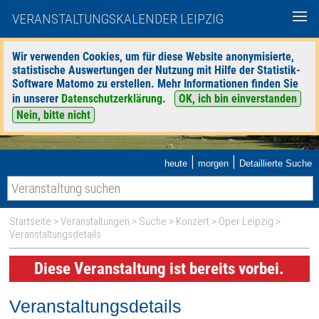
VERANSTALTUNGSKALENDER LEIPZIG
Wir verwenden Cookies, um für diese Website anonymisierte,
statistische Auswertungen der Nutzung mit Hilfe der Statistik-
Software Matomo zu erstellen. Mehr Informationen finden Sie
in unserer
Datenschutzerklärung
.
OK, ich bin einverstanden
Nein, bitte nicht
|
|
heute
morgen
Detaillierte Suche
Startseite
>
Veranstaltungen
>
Suche
>
Konzert
>
Oper Leipzig
>
Veranstaltungsdetails
Diese Veranstaltung ist bereits vorbei.
Veranstaltungsdetails