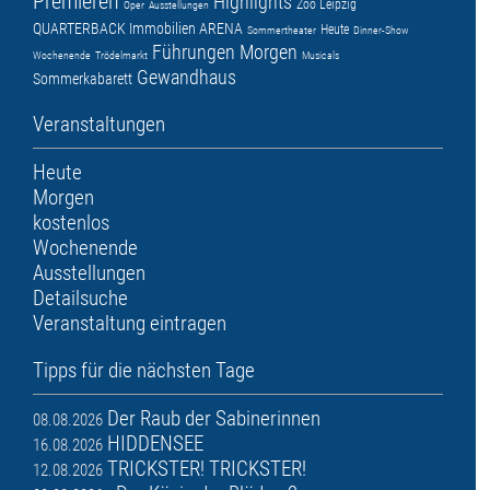
Premieren
Highlights
Zoo Leipzig
Oper
Ausstellungen
QUARTERBACK Immobilien ARENA
Heute
Sommertheater
Dinner-Show
Führungen
Morgen
Wochenende
Trödelmarkt
Musicals
Gewandhaus
Sommerkabarett
Veranstaltungen
Heute
Morgen
kostenlos
Wochenende
Ausstellungen
Detailsuche
Veranstaltung eintragen
Tipps für die nächsten Tage
Der Raub der Sabinerinnen
08.08.2026
HIDDENSEE
16.08.2026
TRICKSTER! TRICKSTER!
12.08.2026