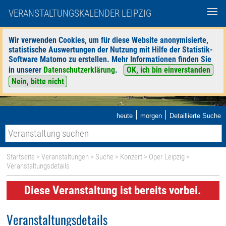
VERANSTALTUNGSKALENDER LEIPZIG
Wir verwenden Cookies, um für diese Website anonymisierte,
statistische Auswertungen der Nutzung mit Hilfe der Statistik-
Software Matomo zu erstellen. Mehr Informationen finden Sie
in unserer
Datenschutzerklärung
.
OK, ich bin einverstanden
Nein, bitte nicht
|
|
heute
morgen
Detaillierte Suche
Startseite
>
Veranstaltungen
>
Suche
>
Konzert
>
Oper Leipzig
>
Veranstaltungsdetails
Diese Veranstaltung ist bereits vorbei.
Veranstaltungsdetails