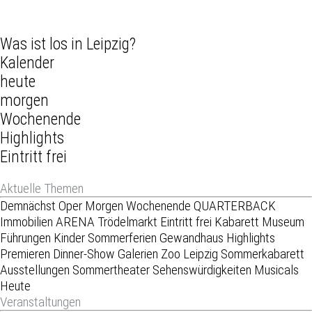
Was ist los in Leipzig?
Kalender
heute
morgen
Wochenende
Highlights
Eintritt frei
Aktuelle Themen
Demnächst
Oper
Morgen
Wochenende
QUARTERBACK
Immobilien ARENA
Trödelmarkt
Eintritt frei
Kabarett
Museum
Führungen
Kinder
Sommerferien
Gewandhaus
Highlights
Premieren
Dinner-Show
Galerien
Zoo Leipzig
Sommerkabarett
Ausstellungen
Sommertheater
Sehenswürdigkeiten
Musicals
Heute
Veranstaltungen