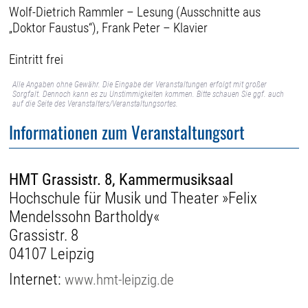
Wolf-Dietrich Rammler – Lesung (Ausschnitte aus
„Doktor Faustus“), Frank Peter – Klavier
Eintritt frei
Alle Angaben ohne Gewähr. Die Eingabe der Veranstaltungen erfolgt mit großer
Sorgfalt. Dennoch kann es zu Unstimmigkeiten kommen. Bitte schauen Sie ggf. auch
auf die Seite des Veranstalters/Veranstaltungsortes.
Informationen zum Veranstaltungsort
HMT Grassistr. 8, Kammermusiksaal
Hochschule für Musik und Theater »Felix
Mendelssohn Bartholdy«
Grassistr. 8
04107 Leipzig
Internet:
www.hmt-leipzig.de