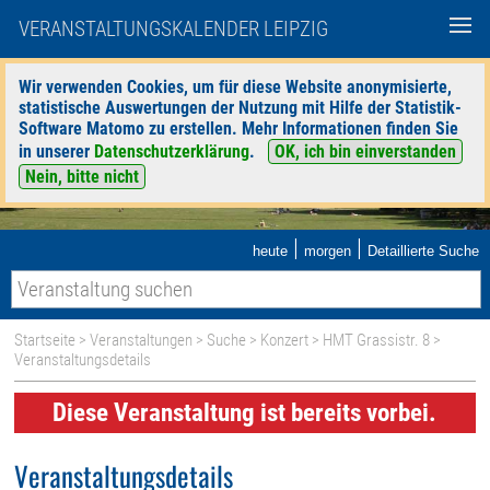
VERANSTALTUNGSKALENDER LEIPZIG
Wir verwenden Cookies, um für diese Website anonymisierte,
statistische Auswertungen der Nutzung mit Hilfe der Statistik-
Software Matomo zu erstellen. Mehr Informationen finden Sie
in unserer
Datenschutzerklärung
.
OK, ich bin einverstanden
Nein, bitte nicht
|
|
heute
morgen
Detaillierte Suche
Startseite
>
Veranstaltungen
>
Suche
>
Konzert
>
HMT Grassistr. 8
>
Veranstaltungsdetails
Diese Veranstaltung ist bereits vorbei.
Veranstaltungsdetails