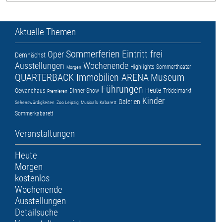
Aktuelle Themen
Sommerferien
Eintritt frei
Oper
Demnächst
Ausstellungen
Wochenende
Highlights
Sommertheater
Morgen
QUARTERBACK Immobilien ARENA
Museum
Führungen
Heute
Gewandhaus
Dinner-Show
Trödelmarkt
Premieren
Kinder
Galerien
Sehenswürdigkeiten
Zoo Leipzig
Musicals
Kabarett
Sommerkabarett
Veranstaltungen
Heute
Morgen
kostenlos
Wochenende
Ausstellungen
Detailsuche