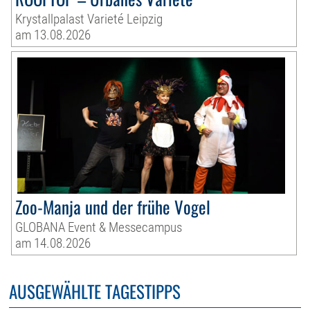
Krystallpalast Varieté Leipzig
am 13.08.2026
Zoo-Manja und der frühe Vogel
GLOBANA Event & Messecampus
am 14.08.2026
AUSGEWÄHLTE TAGESTIPPS