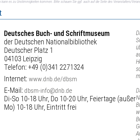
ch kann es zu Unstimmigkeiten kommen. Bitte schauen Sie ggf. auch auf die Seite des Veranstalters/Verans
t
Deutsches Buch- und Schriftmuseum
D
S
der Deutschen Nationalbibliothek
ü
Deutscher Platz 1
a
04103 Leipzig
H
Telefon:
+49 (0)341 2271324
s
m
Internet:
www.dnb.de/dbsm
E-Mail:
dbsm-info@dnb.de
D
N
Di-So 10-18 Uhr, Do 10-20 Uhr, Feiertage (außer
B
Mo) 10-18 Uhr, Eintritt frei
w
B
G
A