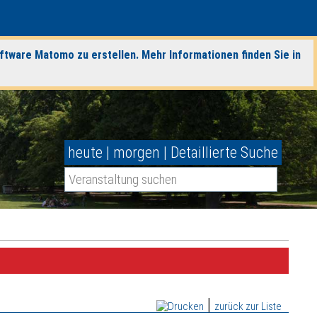
ftware Matomo zu erstellen. Mehr Informationen finden Sie in
heute
|
morgen
|
Detaillierte Suche
|
zurück zur Liste