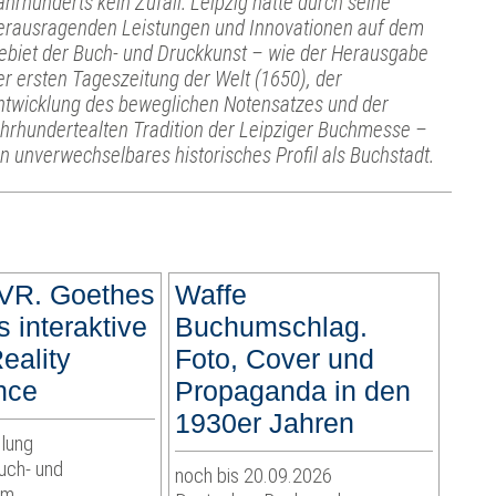
ahrhunderts kein Zufall. Leipzig hatte durch seine
erausragenden Leistungen und Innovationen auf dem
ebiet der Buch- und Druckkunst – wie der Herausgabe
er ersten Tageszeitung der Welt (1650), der
ntwicklung des beweglichen Notensatzes und der
ahrhundertealten Tradition der Leipziger Buchmesse –
in unverwechselbares historisches Profil als Buchstadt.
VR. Goethes
Waffe
s interaktive
Buchumschlag.
Reality
Foto, Cover und
nce
Propaganda in den
1930er Jahren
lung
uch- und
noch bis 20.09.2026
um