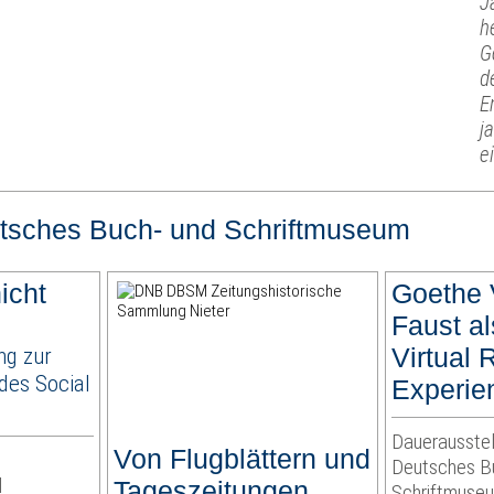
J
h
G
d
E
j
e
tsches Buch- und Schriftmuseum
icht
Goethe 
Faust al
ng zur
Virtual 
des Social
Experie
Dauerausstel
Von Flugblättern und
Deutsches B
d
Tageszeitungen
Schriftmuse