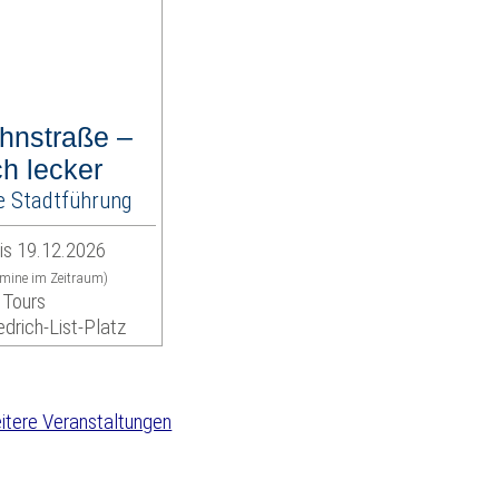
hnstraße –
ch lecker
e Stadtführung
is 19.12.2026
rmine im Zeitraum)
 Tours
edrich-List-Platz
tere Veranstaltungen