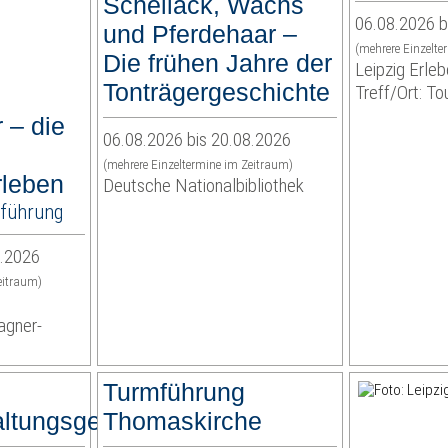
Schellack, Wachs
06.08.2026 b
und Pferdehaar –
(mehrere Einzelte
Die frühen Jahre der
Leipzig Erl
Tonträgergeschichte
Treff/Ort: To
 – die
06.08.2026 bis 20.08.2026
(mehrere Einzeltermine im Zeitraum)
rleben
Deutsche Nationalbibliothek
tführung
2.2026
eitraum)
agner-
Turmführung
ltungsgericht
Thomaskirche