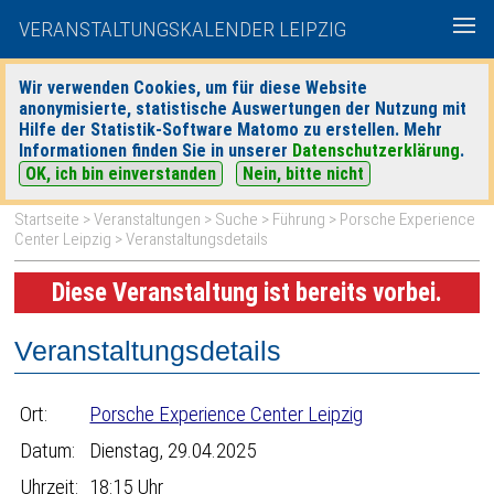
VERANSTALTUNGSKALENDER LEIPZIG
Wir verwenden Cookies, um für diese Website
anonymisierte, statistische Auswertungen der Nutzung mit
|
|
Hilfe der Statistik-Software Matomo zu erstellen. Mehr
heute
morgen
Detaillierte Suche
Informationen finden Sie in unserer
Datenschutzerklärung
.
OK, ich bin einverstanden
Nein, bitte nicht
Startseite
>
Veranstaltungen
>
Suche
>
Führung
>
Porsche Experience
Center Leipzig
> Veranstaltungsdetails
Diese Veranstaltung ist bereits vorbei.
Veranstaltungsdetails
Ort:
Porsche Experience Center Leipzig
Datum:
Dienstag, 29.04.2025
Uhrzeit:
18:15 Uhr