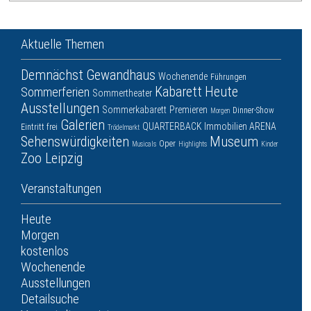
Aktuelle Themen
Demnächst
Gewandhaus
Wochenende
Führungen
Kabarett
Heute
Sommerferien
Sommertheater
Ausstellungen
Sommerkabarett
Premieren
Dinner-Show
Morgen
Galerien
QUARTERBACK Immobilien ARENA
Eintritt frei
Trödelmarkt
Sehenswürdigkeiten
Museum
Oper
Musicals
Highlights
Kinder
Zoo Leipzig
Veranstaltungen
Heute
Morgen
kostenlos
Wochenende
Ausstellungen
Detailsuche