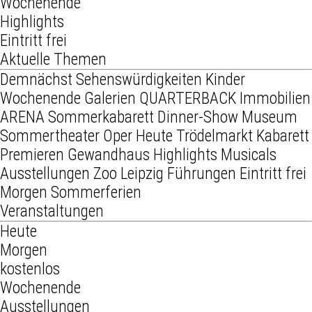
Wochenende
Highlights
Eintritt frei
Aktuelle Themen
Demnächst
Sehenswürdigkeiten
Kinder
Wochenende
Galerien
QUARTERBACK Immobilien
ARENA
Sommerkabarett
Dinner-Show
Museum
Sommertheater
Oper
Heute
Trödelmarkt
Kabarett
Premieren
Gewandhaus
Highlights
Musicals
Ausstellungen
Zoo Leipzig
Führungen
Eintritt frei
Morgen
Sommerferien
Veranstaltungen
Heute
Morgen
kostenlos
Wochenende
Ausstellungen