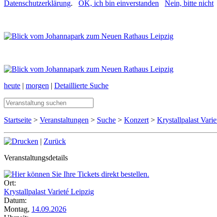
Datenschutzerklärung
.
OK, ich bin einverstanden
Nein, bitte nicht
heute
|
morgen
|
Detaillierte Suche
Startseite
>
Veranstaltungen
>
Suche
>
Konzert
>
Krystallpalast Varie
|
Zurück
Veranstaltungsdetails
Ort:
Krystallpalast Varieté Leipzig
Datum:
Montag,
14.09.2026