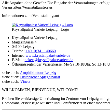
Alle Angaben ohne Gewähr. Die Eingabe der Veranstaltungen erfolgt 
Veranstalters/Veranstaltungsortes.
Informationen zum Veranstaltungsort
Krystallpalast Varieté Leipzig - Logo
Krystallpalast Varieté Leipzig
Magazingasse 4
04109 Leipzig
Telefon:
+49 (0)341 140660
Internet:
www.krystallpalastvariete.de
E-Mail:
tickets@krystallpalastvariete.de
Öffnungszeiten der Varietékasse: Mo-Sa 10-18Uhr, So 13-18 U
siehe auch:
Amphibientour Leipzig
siehe auch:
Historischer Spiegelpalast
siehe auch:
Vineta
WILLKOMMEN, BIENVENUE, WELCOME!
Erleben Sie erstklassige Unterhaltung im Zentrum von Leipzig und gen
Comedians, erstklassige Musiker und Conférenciers in einer moderne