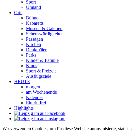
Sport
Umland
Orte
Bühnen
Kabaretts
Museen & Galerien
Sehenswürdigkeiten
Passagen
Kirchen
Denkmäler
Parks
Kinder & Familie
Kinos
Sport & Freizeit
Ausflugsziele
HEUTE
morgen
am Wochenende
Kalender
Eintritt frei
Highlights
Wir verwenden Cookies, um für diese Website anonymisierte, statisti