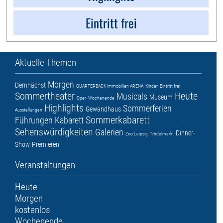
Eintritt frei
Aktuelle Themen
Morgen
Demnächst
QUARTERBACK Immobilien ARENA
Kinder
Eintritt frei
Sommertheater
Heute
Musicals
Museum
Oper
Wochenende
Highlights
Sommerferien
Gewandhaus
Ausstellungen
Sommerkabarett
Führungen
Kabarett
Sehenswürdigkeiten
Galerien
Dinner-
Zoo Leipzig
Trödelmarkt
Show
Premieren
Veranstaltungen
Heute
Morgen
kostenlos
Wochenende