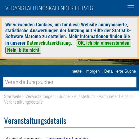
VERANSTALTUNGSKALENDER LEIPZIG
Wir verwenden Cookies, um für diese Website anonymisierte,
statistische Auswertungen der Nutzung mit Hilfe der Statistik-
Software Matomo zu erstellen. Mehr Informationen finden Sie
in unserer
Datenschutzerklärung
.
OK, ich bin einverstanden
Nein, bitte nicht
|
|
heute
morgen
Detaillierte Suche
Startseite
>
Veranstaltungen
>
Suche
>
Ausstellung
>
Panometer Leipzig
>
Veranstaltungsdetails
Veranstaltungsdetails