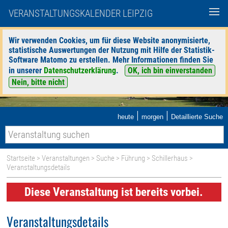
VERANSTALTUNGSKALENDER LEIPZIG
Wir verwenden Cookies, um für diese Website anonymisierte,
statistische Auswertungen der Nutzung mit Hilfe der Statistik-
Software Matomo zu erstellen. Mehr Informationen finden Sie
in unserer
Datenschutzerklärung
.
OK, ich bin einverstanden
Nein, bitte nicht
|
|
heute
morgen
Detaillierte Suche
Startseite
>
Veranstaltungen
>
Suche
>
Führung
>
Schillerhaus
>
Veranstaltungsdetails
Diese Veranstaltung ist bereits vorbei.
Veranstaltungsdetails