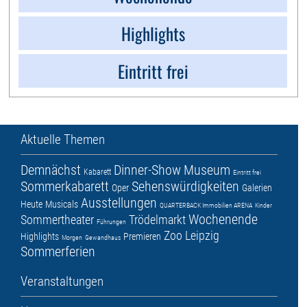
Highlights
Eintritt frei
Aktuelle Themen
Demnächst
Dinner-Show
Museum
Kabarett
Eintritt frei
Sommerkabarett
Sehenswürdigkeiten
Oper
Galerien
Ausstellungen
Heute
Musicals
QUARTERBACK Immobilien ARENA
Kinder
Wochenende
Sommertheater
Trödelmarkt
Führungen
Zoo Leipzig
Highlights
Premieren
Morgen
Gewandhaus
Sommerferien
Veranstaltungen