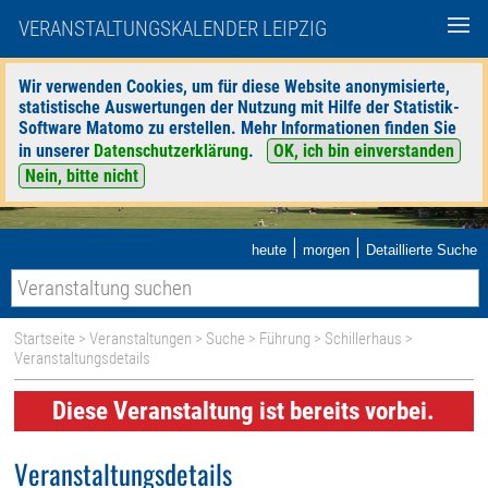
VERANSTALTUNGSKALENDER LEIPZIG
Wir verwenden Cookies, um für diese Website anonymisierte,
statistische Auswertungen der Nutzung mit Hilfe der Statistik-
Software Matomo zu erstellen. Mehr Informationen finden Sie
in unserer
Datenschutzerklärung
.
OK, ich bin einverstanden
Nein, bitte nicht
|
|
heute
morgen
Detaillierte Suche
Startseite
>
Veranstaltungen
>
Suche
>
Führung
>
Schillerhaus
>
Veranstaltungsdetails
Diese Veranstaltung ist bereits vorbei.
Veranstaltungsdetails