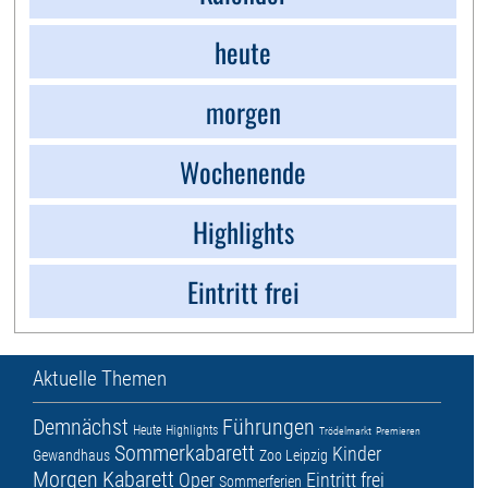
heute
morgen
Wochenende
Highlights
Eintritt frei
Aktuelle Themen
Demnächst
Führungen
Heute
Highlights
Trödelmarkt
Premieren
Sommerkabarett
Kinder
Gewandhaus
Zoo Leipzig
Morgen
Kabarett
Oper
Eintritt frei
Sommerferien