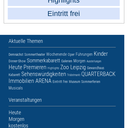
Highlights
Eintritt frei
Aktuelle Themen
Kinder
Wochenende
Führungen
Demnächst
Sommertheater
Oper
Sommerkabarett
Morgen
Dinner-Show
Galerien
Ausstellungen
Heute
Premieren
Zoo Leipzig
Gewandhaus
Highlights
Sehenswürdigkeiten
QUARTERBACK
Kabarett
Trödelmarkt
Immobilien ARENA
Eintritt frei
Museum
Sommerferien
Musicals
Veranstaltungen
Heute
Morgen
kostenlos