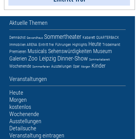
Aktuelle Themen
Sommertheater
Demnächst
Kabarett
QUARTERBACK
Gewandhaus
Heute
Immobilien ARENA
Eintritt frei
Führungen
Highlights
Trödelmarkt
Musicals
Sehenswürdigkeiten
Museum
Premieren
Zoo Leipzig
Dinner-Show
Galerien
Sommerkabarett
Kinder
Wochenende
Ausstellungen
Oper
Sommerferien
Morgen
Veranstaltungen
Heute
Morgen
kostenlos
Wochenende
Ausstellungen
Detailsuche
Veranstaltung eintragen