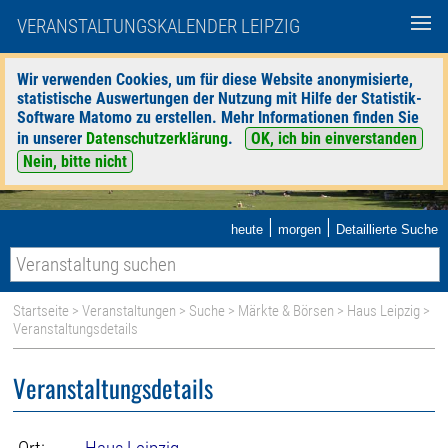
VERANSTALTUNGSKALENDER LEIPZIG
Wir verwenden Cookies, um für diese Website anonymisierte,
statistische Auswertungen der Nutzung mit Hilfe der Statistik-
Software Matomo zu erstellen. Mehr Informationen finden Sie
in unserer
Datenschutzerklärung
.
OK, ich bin einverstanden
Nein, bitte nicht
|
|
heute
morgen
Detaillierte Suche
Startseite
>
Veranstaltungen
>
Suche
>
Märkte & Börsen
>
Haus Leipzig
>
Veranstaltungsdetails
Veranstaltungsdetails