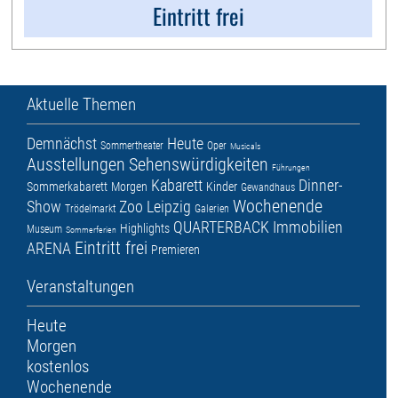
Eintritt frei
Aktuelle Themen
Demnächst
Heute
Sommertheater
Oper
Musicals
Ausstellungen
Sehenswürdigkeiten
Führungen
Kabarett
Dinner-
Sommerkabarett
Morgen
Kinder
Gewandhaus
Wochenende
Show
Zoo Leipzig
Trödelmarkt
Galerien
QUARTERBACK Immobilien
Highlights
Museum
Sommerferien
Eintritt frei
ARENA
Premieren
Veranstaltungen
Heute
Morgen
kostenlos
Wochenende