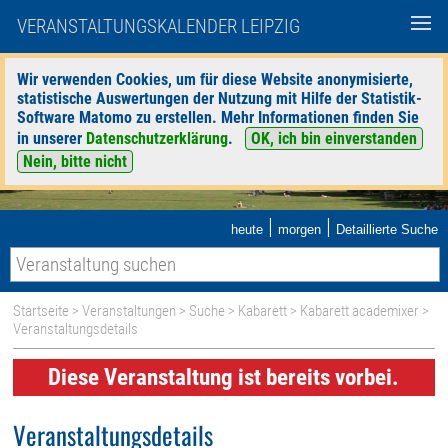
VERANSTALTUNGSKALENDER LEIPZIG
Wir verwenden Cookies, um für diese Website anonymisierte,
statistische Auswertungen der Nutzung mit Hilfe der Statistik-
Software Matomo zu erstellen. Mehr Informationen finden Sie
in unserer
Datenschutzerklärung
.
OK, ich bin einverstanden
Nein, bitte nicht
|
|
heute
morgen
Detaillierte Suche
Startseite
>
Veranstaltungen
>
Suche
>
Kabarett
>
Kabarett academixer
>
Veranstaltungsdetails
Diese Veranstaltung ist bereits vorbei.
Veranstaltungsdetails