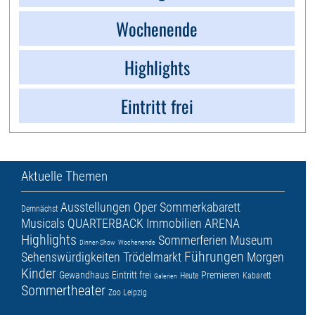
Wochenende
Highlights
Eintritt frei
Aktuelle Themen
Ausstellungen
Oper
Sommerkabarett
Demnächst
Musicals
QUARTERBACK Immobilien ARENA
Highlights
Sommerferien
Museum
Dinner-Show
Wochenende
Führungen
Sehenswürdigkeiten
Trödelmarkt
Morgen
Kinder
Gewandhaus
Eintritt frei
Premieren
Heute
Kabarett
Galerien
Sommertheater
Zoo Leipzig