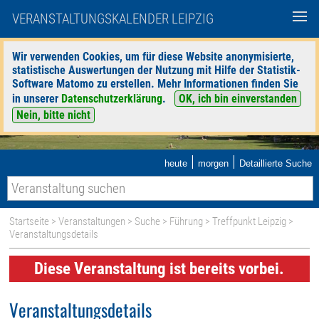
VERANSTALTUNGSKALENDER LEIPZIG
Wir verwenden Cookies, um für diese Website anonymisierte,
statistische Auswertungen der Nutzung mit Hilfe der Statistik-
Software Matomo zu erstellen. Mehr Informationen finden Sie
in unserer
Datenschutzerklärung
.
OK, ich bin einverstanden
Nein, bitte nicht
|
|
heute
morgen
Detaillierte Suche
Startseite
>
Veranstaltungen
>
Suche
>
Führung
>
Treffpunkt Leipzig
>
Veranstaltungsdetails
Diese Veranstaltung ist bereits vorbei.
Veranstaltungsdetails