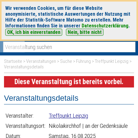
Wir verwenden Cookies, um für diese Website
anonymisierte, statistische Auswertungen der Nutzung mit
Hilfe der Statistik-Software Matomo zu erstellen. Mehr
Informationen finden Sie in unserer
Datenschutzerklärung
.
OK, ich bin einverstanden
Nein, bitte nicht
|
|
heute
morgen
Detaillierte Suche
Startseite
>
Veranstaltungen
>
Suche
>
Führung
>
Treffpunkt Leipzig
>
Veranstaltungsdetails
Diese Veranstaltung ist bereits vorbei.
Veranstaltungsdetails
Veranstalter:
Treffpunkt Leipzig
Veranstaltungsort:
Nikolaikirchhof | an der Gedenksäule
Datum:
Samstag, 16.08.2025