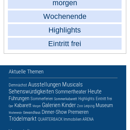
morgen
Wochenende
Highlights
Eintritt frei
Aktuelle Themen
Ausstellungen
Musicals
Demnächst
Sehenswürdigkeiten
Heute
Sommertheater
Führungen
Sommerferien
Highlights
Eintritt frei
Sommerkabarett
Galerien
Kinder
Kabarett
Museum
Zoo Leipzig
Oper
Morgen
Dinner-Show
Premieren
Gewandhaus
Wochenende
Trödelmarkt
QUARTERBACK Immobilien ARENA