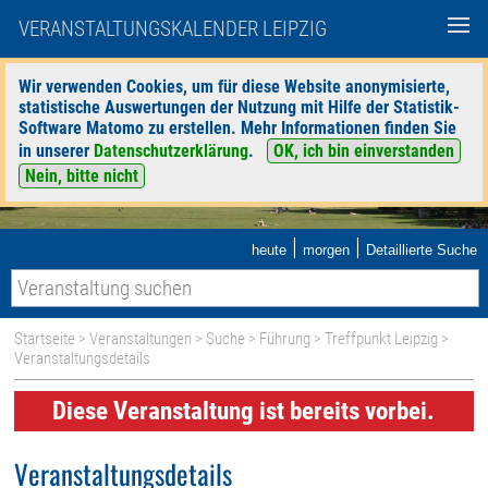
VERANSTALTUNGSKALENDER LEIPZIG
Wir verwenden Cookies, um für diese Website anonymisierte,
statistische Auswertungen der Nutzung mit Hilfe der Statistik-
Software Matomo zu erstellen. Mehr Informationen finden Sie
in unserer
Datenschutzerklärung
.
OK, ich bin einverstanden
Nein, bitte nicht
|
|
heute
morgen
Detaillierte Suche
Startseite
>
Veranstaltungen
>
Suche
>
Führung
>
Treffpunkt Leipzig
>
Veranstaltungsdetails
Diese Veranstaltung ist bereits vorbei.
Veranstaltungsdetails