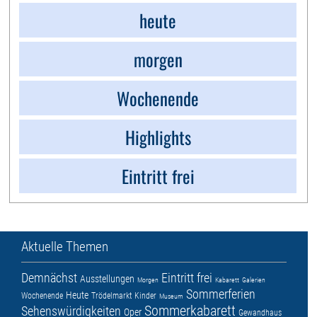
heute
morgen
Wochenende
Highlights
Eintritt frei
Aktuelle Themen
Demnächst
Eintritt frei
Ausstellungen
Morgen
Kabarett
Galerien
Sommerferien
Heute
Wochenende
Trödelmarkt
Kinder
Museum
Sommerkabarett
Sehenswürdigkeiten
Oper
Gewandhaus