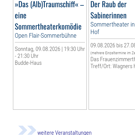
»Das (Alb)Traumschiff« –
Der Raub der
eine
Sabinerinnen
Sommertheaterkomödie
Sommertheater i
Hof
Open Flair-Sommerbühne
09.08.2026 bis 27.0
Sonntag, 09.08.2026 | 19:30 Uhr
(mehrere Einzeltermine im Z
- 21:30 Uhr
Das Frauenzimmert
Budde-Haus
Treff/Ort: Wagners 
weitere Veranstaltungen