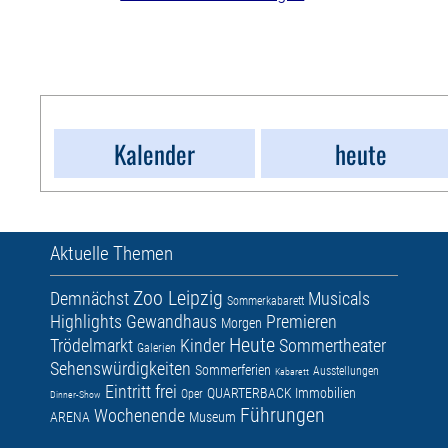
Kalender
heute
Aktuelle Themen
Zoo Leipzig
Demnächst
Musicals
Sommerkabarett
Highlights
Gewandhaus
Premieren
Morgen
Heute
Trödelmarkt
Kinder
Sommertheater
Galerien
Sehenswürdigkeiten
Sommerferien
Ausstellungen
Kabarett
Eintritt frei
QUARTERBACK Immobilien
Oper
Dinner-Show
Führungen
Wochenende
ARENA
Museum