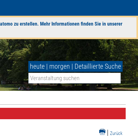
atomo zu erstellen. Mehr Informationen finden Sie in unserer
heute
|
morgen
|
Detaillierte Suche
|
Zurück