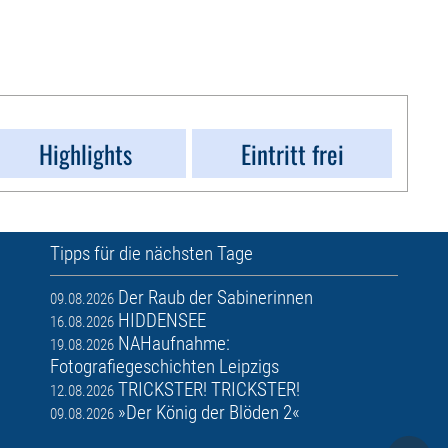
Highlights
Eintritt frei
Tipps für die nächsten Tage
Der Raub der Sabinerinnen
09.08.2026
HIDDENSEE
16.08.2026
NAHaufnahme:
19.08.2026
Fotografiegeschichten Leipzigs
TRICKSTER! TRICKSTER!
12.08.2026
»Der König der Blöden 2«
09.08.2026