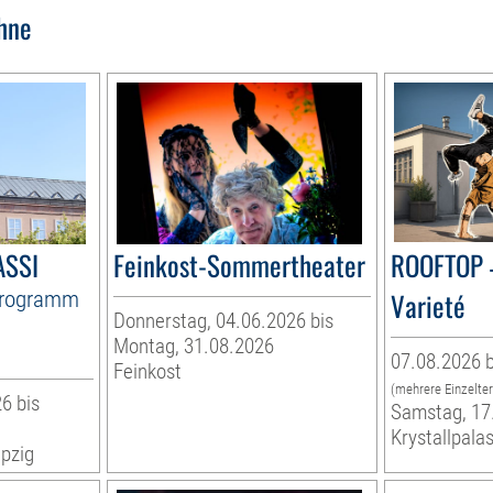
hne
ASSI
Feinkost-Sommertheater
ROOFTOP 
Programm
Varieté
Donnerstag, 04.06.2026 bis
Montag, 31.08.2026
07.08.2026 b
Feinkost
(mehrere Einzelte
6 bis
Samstag, 17
Krystallpalas
pzig