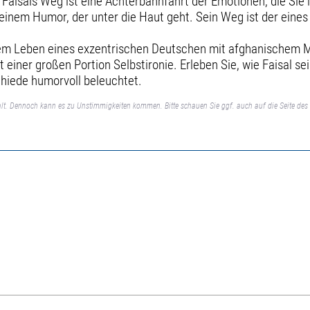
Faisals Weg ist eine Achterbahnfahrt der Emotionen, die Sie
t einem Humor, der unter die Haut geht. Sein Weg ist der eines
em Leben eines exzentrischen Deutschen mit afghanischem Mig
 einer großen Portion Selbstironie. Erleben Sie, wie Faisal 
chiede humorvoll beleuchtet.
lt. Dennoch kann es zu Unstimmigkeiten kommen. Bitte schauen Sie ggf. auch auf die Seite des 