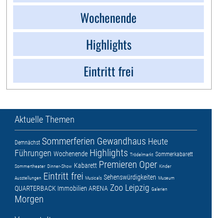
Wochenende
Highlights
Eintritt frei
Aktuelle Themen
Sommerferien
Gewandhaus
Heute
Demnächst
Highlights
Führungen
Wochenende
Sommerkabarett
Trödelmarkt
Premieren
Oper
Kabarett
Sommertheater
Dinner-Show
Kinder
Eintritt frei
Sehenswürdigkeiten
Ausstellungen
Musicals
Museum
Zoo Leipzig
QUARTERBACK Immobilien ARENA
Galerien
Morgen