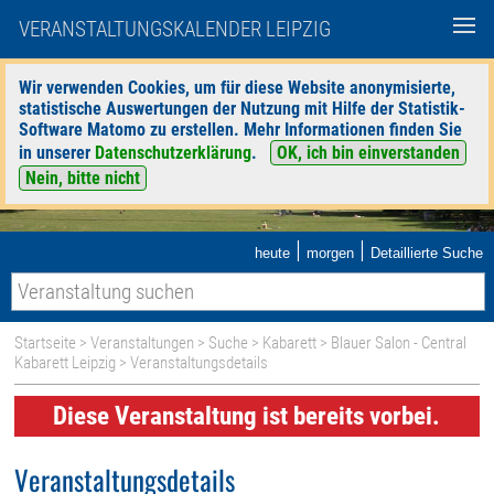
VERANSTALTUNGSKALENDER LEIPZIG
Wir verwenden Cookies, um für diese Website anonymisierte,
statistische Auswertungen der Nutzung mit Hilfe der Statistik-
Software Matomo zu erstellen. Mehr Informationen finden Sie
in unserer
Datenschutzerklärung
.
OK, ich bin einverstanden
Nein, bitte nicht
|
|
heute
morgen
Detaillierte Suche
Startseite
>
Veranstaltungen
>
Suche
>
Kabarett
>
Blauer Salon - Central
Kabarett Leipzig
> Veranstaltungsdetails
Diese Veranstaltung ist bereits vorbei.
Veranstaltungsdetails