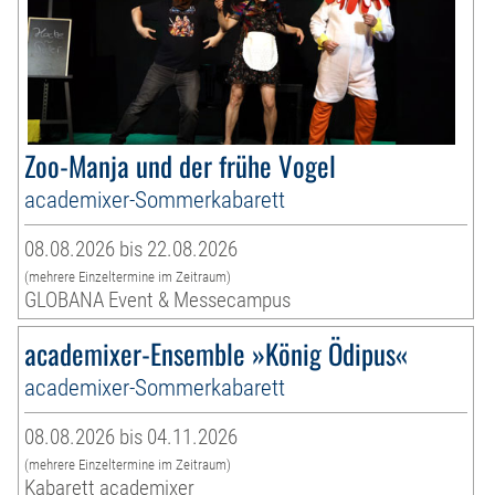
Zoo-Manja und der frühe Vogel
academixer-Sommerkabarett
08.08.2026 bis 22.08.2026
(mehrere Einzeltermine im Zeitraum)
GLOBANA Event & Messecampus
academixer-Ensemble »König Ödipus«
academixer-Sommerkabarett
08.08.2026 bis 04.11.2026
(mehrere Einzeltermine im Zeitraum)
Kabarett academixer