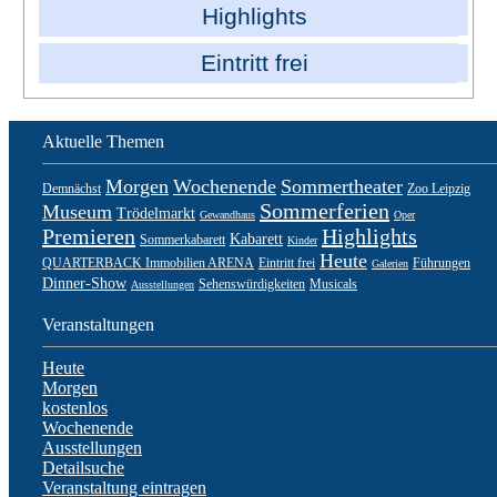
Highlights
Eintritt frei
Aktuelle Themen
Morgen
Wochenende
Sommertheater
Demnächst
Zoo Leipzig
Sommerferien
Museum
Trödelmarkt
Gewandhaus
Oper
Premieren
Highlights
Kabarett
Sommerkabarett
Kinder
Heute
QUARTERBACK Immobilien ARENA
Eintritt frei
Führungen
Galerien
Dinner-Show
Sehenswürdigkeiten
Musicals
Ausstellungen
Veranstaltungen
Heute
Morgen
kostenlos
Wochenende
Ausstellungen
Detailsuche
Veranstaltung eintragen