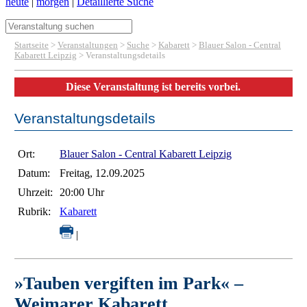
heute
|
morgen
|
Detaillierte Suche
Startseite
>
Veranstaltungen
>
Suche
>
Kabarett
>
Blauer Salon - Central
Kabarett Leipzig
> Veranstaltungsdetails
Diese Veranstaltung ist bereits vorbei.
Veranstaltungsdetails
Ort:
Blauer Salon - Central Kabarett Leipzig
Datum:
Freitag, 12.09.2025
Uhrzeit:
20:00 Uhr
Rubrik:
Kabarett
|
»Tauben vergiften im Park« –
Weimarer Kabarett