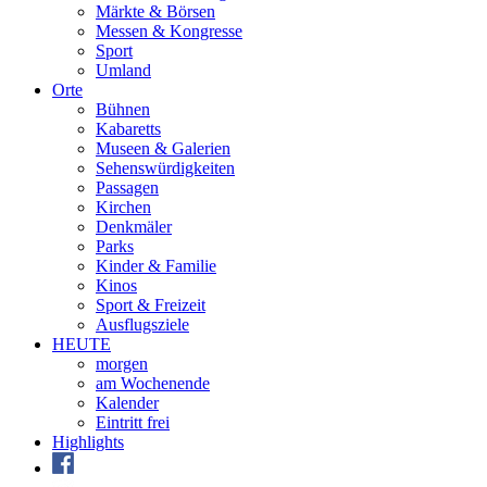
Märkte & Börsen
Messen & Kongresse
Sport
Umland
Orte
Bühnen
Kabaretts
Museen & Galerien
Sehenswürdigkeiten
Passagen
Kirchen
Denkmäler
Parks
Kinder & Familie
Kinos
Sport & Freizeit
Ausflugsziele
HEUTE
morgen
am Wochenende
Kalender
Eintritt frei
Highlights