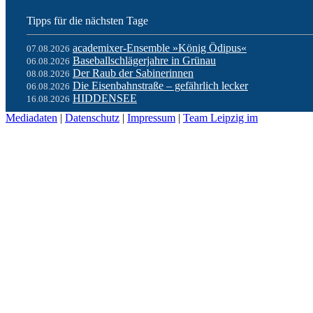
Tipps für die nächsten Tage
academixer-Ensemble »König Ödipus«
07.08.2026
Baseballschlägerjahre in Grünau
06.08.2026
Der Raub der Sabinerinnen
08.08.2026
Die Eisenbahnstraße – gefährlich lecker
06.08.2026
HIDDENSEE
16.08.2026
Mediadaten
|
Datenschutz
|
Impressum
|
Team Leipzig im