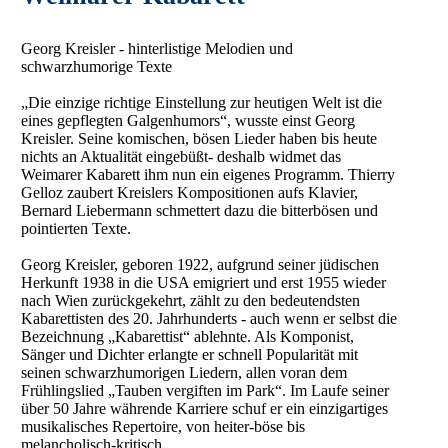
Georg Kreisler - hinterlistige Melodien und
schwarzhumorige Texte
„Die einzige richtige Einstellung zur heutigen Welt ist die
eines gepflegten Galgenhumors“, wusste einst Georg
Kreisler. Seine komischen, bösen Lieder haben bis heute
nichts an Aktualität eingebüßt- deshalb widmet das
Weimarer Kabarett ihm nun ein eigenes Programm. Thierry
Gelloz zaubert Kreislers Kompositionen aufs Klavier,
Bernard Liebermann schmettert dazu die bitterbösen und
pointierten Texte.
Georg Kreisler, geboren 1922, aufgrund seiner jüdischen
Herkunft 1938 in die USA emigriert und erst 1955 wieder
nach Wien zurückgekehrt, zählt zu den bedeutendsten
Kabarettisten des 20. Jahrhunderts - auch wenn er selbst die
Bezeichnung „Kabarettist“ ablehnte. Als Komponist,
Sänger und Dichter erlangte er schnell Popularität mit
seinen schwarzhumorigen Liedern, allen voran dem
Frühlingslied „Tauben vergiften im Park“. Im Laufe seiner
über 50 Jahre währende Karriere schuf er ein einzigartiges
musikalisches Repertoire, von heiter-böse bis
melancholisch-kritisch.