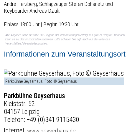
André Herzberg, Schlagzeuger Stefan Dohanetz und
Keyboarder Andreas Dziuk.
Einlass 18:00 Uhr | Beginn 19:30 Uhr
Alle Angaben ohne Gewähr. Die Eingabe der Veranstaltungen erfolgt mit großer Sorgfalt. Dennoch
kann es zu Unstimmigkeiten kommen. Bitte schauen Sie ggf. auch auf die Seite des
Veranstalters/Veranstaltungsortes.
Informationen zum Veranstaltungsort
Parkbühne Geyserhaus, Foto © Geyserhaus
Parkbühne Geyserhaus
Kleiststr. 52
04157 Leipzig
Telefon:
+49 (0)341 9115430
Internet:
www.geyserhaus.de