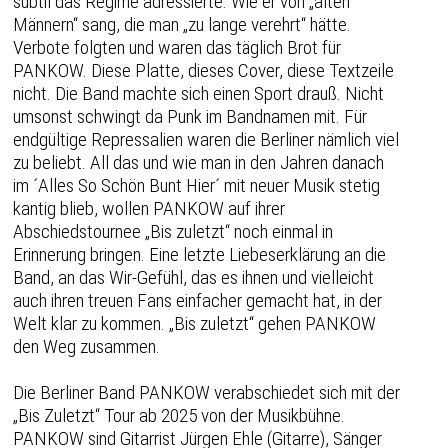
subtil das Regime adressierte. Wie er von „alten
Männern“ sang, die man „zu lange verehrt“ hätte.
Verbote folgten und waren das täglich Brot für
PANKOW. Diese Platte, dieses Cover, diese Textzeile
nicht. Die Band machte sich einen Sport drauß. Nicht
umsonst schwingt da Punk im Bandnamen mit. Für
endgültige Repressalien waren die Berliner nämlich viel
zu beliebt. All das und wie man in den Jahren danach
im ´Alles So Schön Bunt Hier´ mit neuer Musik stetig
kantig blieb, wollen PANKOW auf ihrer
Abschiedstournee „Bis zuletzt“ noch einmal in
Erinnerung bringen. Eine letzte Liebeserklärung an die
Band, an das Wir-Gefühl, das es ihnen und vielleicht
auch ihren treuen Fans einfacher gemacht hat, in der
Welt klar zu kommen. „Bis zuletzt“ gehen PANKOW
den Weg zusammen.
Die Berliner Band PANKOW verabschiedet sich mit der
„Bis Zuletzt“ Tour ab 2025 von der Musikbühne.
PANKOW sind Gitarrist Jürgen Ehle (Gitarre), Sänger