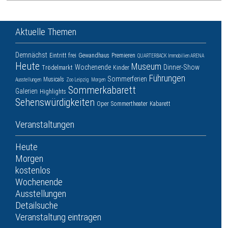
Aktuelle Themen
Demnächst
Eintritt frei
Gewandhaus
Premieren
QUARTERBACK Immobilien ARENA
Heute
Museum
Wochenende
Dinner-Show
Trödelmarkt
Kinder
Führungen
Sommerferien
Musicals
Ausstellungen
Zoo Leipzig
Morgen
Sommerkabarett
Galerien
Highlights
Sehenswürdigkeiten
Oper
Sommertheater
Kabarett
Veranstaltungen
Heute
Morgen
kostenlos
Wochenende
Ausstellungen
Detailsuche
Veranstaltung eintragen