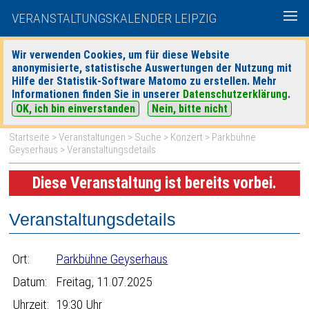
VERANSTALTUNGSKALENDER LEIPZIG
Wir verwenden Cookies, um für diese Website
anonymisierte, statistische Auswertungen der Nutzung mit
|
|
Hilfe der Statistik-Software Matomo zu erstellen. Mehr
heute
morgen
Detaillierte Suche
Informationen finden Sie in unserer
Datenschutzerklärung
.
OK, ich bin einverstanden
Nein, bitte nicht
Startseite
>
Veranstaltungen
>
Suche
>
Konzert
>
Parkbühne
Geyserhaus
> Veranstaltungsdetails
Diese Veranstaltung ist bereits vorbei.
Veranstaltungsdetails
Ort:
Parkbühne Geyserhaus
Datum:
Freitag, 11.07.2025
Uhrzeit:
19:30 Uhr