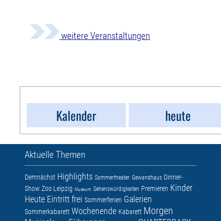
weitere Veranstaltungen
Kalender
heute
Aktuelle Themen
Highlights
Demnächst
Dinner-
Sommertheater
Gewandhaus
Kinder
Show
Zoo Leipzig
Premieren
Sehenswürdigkeiten
Museum
Heute
Eintritt frei
Galerien
Sommerferien
Morgen
Wochenende
Sommerkabarett
Kabarett