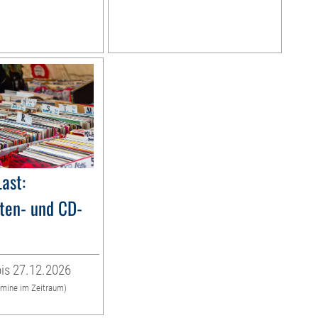
Last:
tten- und CD-
is 27.12.2026
rmine im Zeitraum)
g