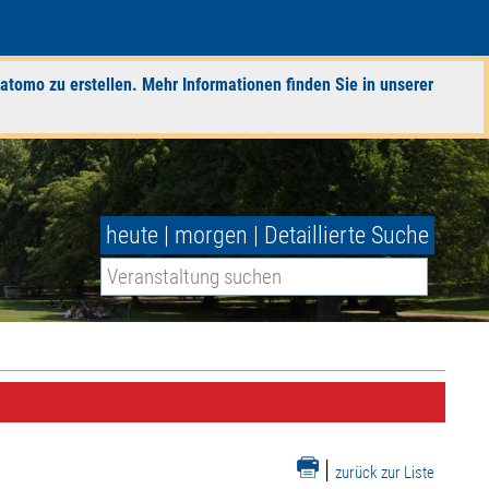
atomo zu erstellen. Mehr Informationen finden Sie in unserer
heute
|
morgen
|
Detaillierte Suche
|
zurück zur Liste