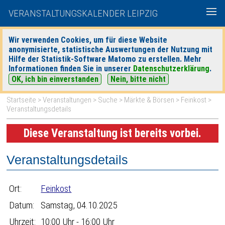
VERANSTALTUNGSKALENDER LEIPZIG
Wir verwenden Cookies, um für diese Website
anonymisierte, statistische Auswertungen der Nutzung mit
|
|
Hilfe der Statistik-Software Matomo zu erstellen. Mehr
heute
morgen
Detaillierte Suche
Informationen finden Sie in unserer
Datenschutzerklärung
.
OK, ich bin einverstanden
Nein, bitte nicht
Startseite
>
Veranstaltungen
>
Suche
>
Märkte & Börsen
>
Feinkost
>
Veranstaltungsdetails
Diese Veranstaltung ist bereits vorbei.
Veranstaltungsdetails
Ort:
Feinkost
Datum:
Samstag, 04.10.2025
Uhrzeit:
10:00 Uhr - 16:00 Uhr