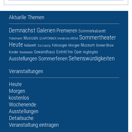
Aktuelle Themen
Demnächst
Galerien
Premieren
Sommerkabarett
Sommertheater
Musicals
Trödelmarkt
QUARTERBACK Immobilien ARENA
Heute
Museum
Kabarett
Führungen
Morgen
Dinner-Show
Zoo Leipzig
Gewandhaus
Eintritt frei
Oper
Kinder
Highlights
Wochenende
Sehenswürdigkeiten
Ausstellungen
Sommerferien
Veranstaltungen
Heute
Morgen
kostenlos
Wochenende
Ausstellungen
Detailsuche
Veranstaltung eintragen