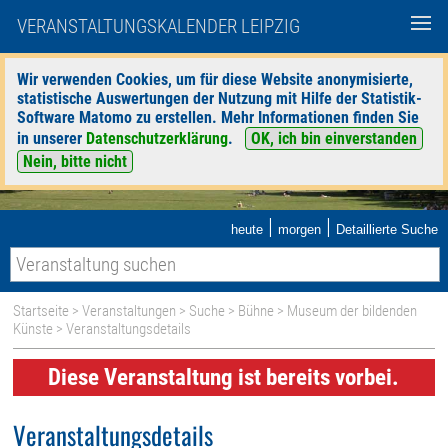
VERANSTALTUNGSKALENDER LEIPZIG
Wir verwenden Cookies, um für diese Website anonymisierte,
statistische Auswertungen der Nutzung mit Hilfe der Statistik-
Software Matomo zu erstellen. Mehr Informationen finden Sie
in unserer
Datenschutzerklärung
.
OK, ich bin einverstanden
Nein, bitte nicht
|
|
heute
morgen
Detaillierte Suche
Startseite
>
Veranstaltungen
>
Suche
>
Bühne
>
Museum der bildenden
Künste
> Veranstaltungsdetails
Diese Veranstaltung ist bereits vorbei.
Veranstaltungsdetails