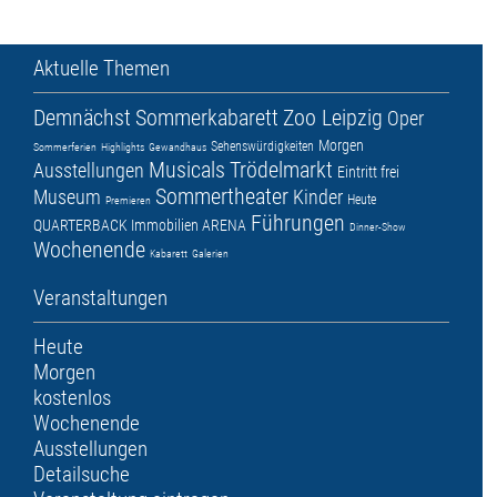
Aktuelle Themen
Demnächst
Sommerkabarett
Zoo Leipzig
Oper
Morgen
Sehenswürdigkeiten
Sommerferien
Highlights
Gewandhaus
Musicals
Trödelmarkt
Ausstellungen
Eintritt frei
Sommertheater
Museum
Kinder
Heute
Premieren
Führungen
QUARTERBACK Immobilien ARENA
Dinner-Show
Wochenende
Kabarett
Galerien
Veranstaltungen
Heute
Morgen
kostenlos
Wochenende
Ausstellungen
Detailsuche