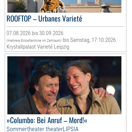
ROOFTOP – Urbanes Varieté
07.08.2026 bis 30.09.2026
bis Samstag, 17.10.2026
(mehrere Einzeltermine im Zeitraum)
Krystallpalast Varieté Leipzig
»Columbo: Bei Anruf – Mord!«
Sommertheater theaterLIPSIA