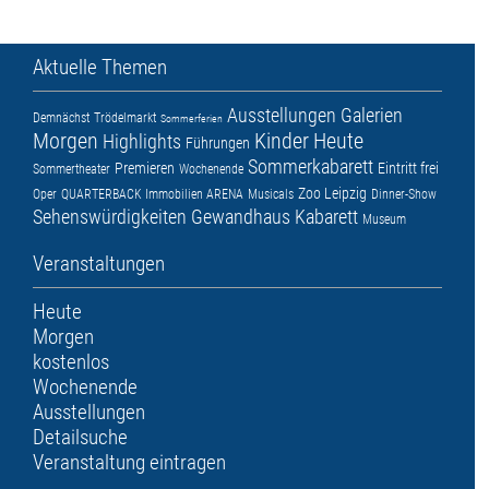
Aktuelle Themen
Ausstellungen
Galerien
Demnächst
Trödelmarkt
Sommerferien
Morgen
Kinder
Heute
Highlights
Führungen
Sommerkabarett
Premieren
Eintritt frei
Sommertheater
Wochenende
Zoo Leipzig
Oper
QUARTERBACK Immobilien ARENA
Musicals
Dinner-Show
Sehenswürdigkeiten
Gewandhaus
Kabarett
Museum
Veranstaltungen
Heute
Morgen
kostenlos
Wochenende
Ausstellungen
Detailsuche
Veranstaltung eintragen