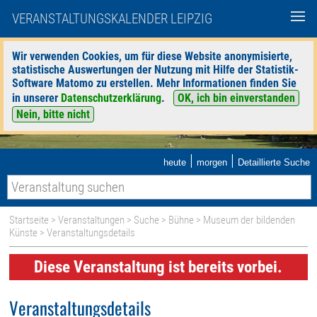
VERANSTALTUNGSKALENDER LEIPZIG
Wir verwenden Cookies, um für diese Website anonymisierte,
statistische Auswertungen der Nutzung mit Hilfe der Statistik-
Software Matomo zu erstellen. Mehr Informationen finden Sie
in unserer
Datenschutzerklärung
.
OK, ich bin einverstanden
Nein, bitte nicht
|
|
heute
morgen
Detaillierte Suche
Startseite
>
Veranstaltungen
>
Suche
>
Bühne
>
Museum der bildenden
Künste
> Veranstaltungsdetails
Diese Veranstaltung ist bereits vorbei.
Veranstaltungsdetails