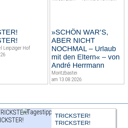
STER!
»SCHÖN WAR’S,
STER!
ABER NICHT
l Leipziger Hof
NOCHMAL – Urlaub
026
mit den Eltern« – von
André Herrmann
Moritzbastei
am 13.08.2026
TRICKSTER!
TRICKSTER!