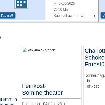
Ödipus«
Fr. 07.08.2026
20:00 Uhr
›
Kabarett academixer
Kabarett
B
e
Charlot
Schoko
Frühstü
Donnerstag,
Uhr
Feinkost-
Feinkost
Sommertheater
gramm in
Donnerstag, 04.06.2026 bis
nräumen