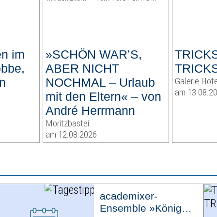
en im
»SCHÖN WAR’S,
TRICK
obbe,
ABER NICHT
TRICK
n
NOCHMAL – Urlaub
Galerie Hote
am 13.08.2
mit den Eltern« – von
André Herrmann
Moritzbastei
am 12.08.2026
academixer-
Ensemble »König