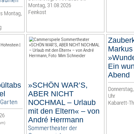
Montag, 31.08.2026
Feinkost
is Montag,
g
Zauberk
Markus 
»Wunder
Ein wun
Abend
pültabs
»SCHÖN WAR’S,
Donnerstag,
el
ABER NICHT
Uhr
 Garten
NOCHMAL – Urlaub
Kabarett-Th
mit den Eltern« – von
026
André Herrmann
aum)
Sommertheater der