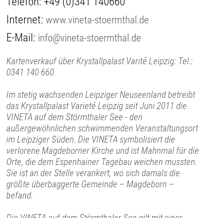
Telefon:
+49 (0)341 140660
Internet:
www.vineta-stoermthal.de
E-Mail:
info@vineta-stoermthal.de
Kartenverkauf über Krystallpalast Varité Leipzig: Tel.:
0341 140 660
Im stetig wachsenden Leipziger Neuseenland betreibt
das Krystallpalast Varieté Leipzig seit Juni 2011 die
VINETA auf dem Störmthaler See - den
außergewöhnlichen schwimmenden Veranstaltungsort
im Leipziger Süden. Die VINETA symbolisiert die
verlorene Magdeborner Kirche und ist Mahnmal für die
Orte, die dem Espenhainer Tagebau weichen mussten.
Sie ist an der Stelle verankert, wo sich damals die
größte überbaggerte Gemeinde – Magdeborn –
befand.
Die VINETA auf dem Störmthaler See gilt mit einer