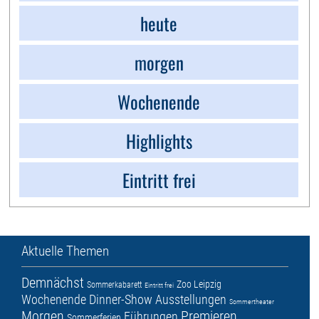
heute
morgen
Wochenende
Highlights
Eintritt frei
Aktuelle Themen
Demnächst
Zoo Leipzig
Sommerkabarett
Eintritt frei
Wochenende
Dinner-Show
Ausstellungen
Sommertheater
Morgen
Premieren
Führungen
Sommerferien