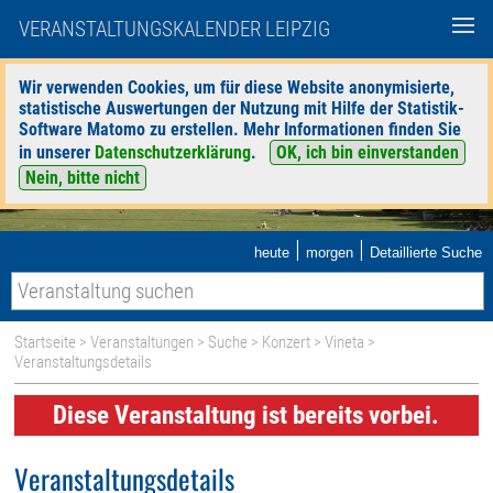
VERANSTALTUNGSKALENDER LEIPZIG
Wir verwenden Cookies, um für diese Website anonymisierte,
statistische Auswertungen der Nutzung mit Hilfe der Statistik-
Software Matomo zu erstellen. Mehr Informationen finden Sie
in unserer
Datenschutzerklärung
.
OK, ich bin einverstanden
Nein, bitte nicht
|
|
heute
morgen
Detaillierte Suche
Startseite
>
Veranstaltungen
>
Suche
>
Konzert
>
Vineta
>
Veranstaltungsdetails
Diese Veranstaltung ist bereits vorbei.
Veranstaltungsdetails