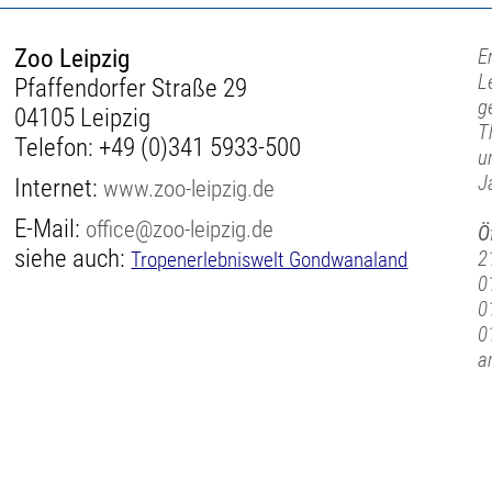
Zoo Leipzig
E
L
Pfaffendorfer Straße 29
g
04105 Leipzig
T
Telefon:
+49 (0)341 5933-500
u
J
Internet:
www.zoo-leipzig.de
E-Mail:
office@zoo-leipzig.de
Ö
siehe auch:
2
Tropenerlebniswelt Gondwanaland
0
0
0
a