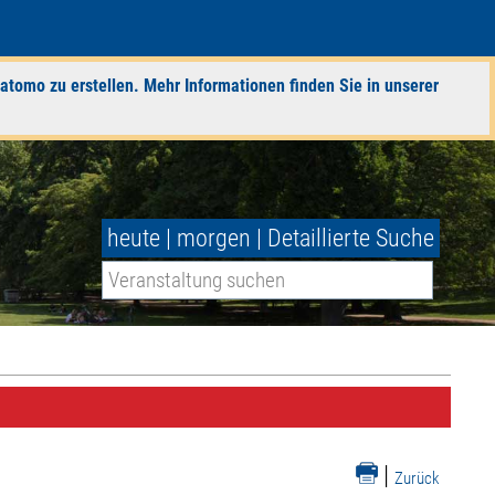
atomo zu erstellen. Mehr Informationen finden Sie in unserer
heute
|
morgen
|
Detaillierte Suche
|
Zurück