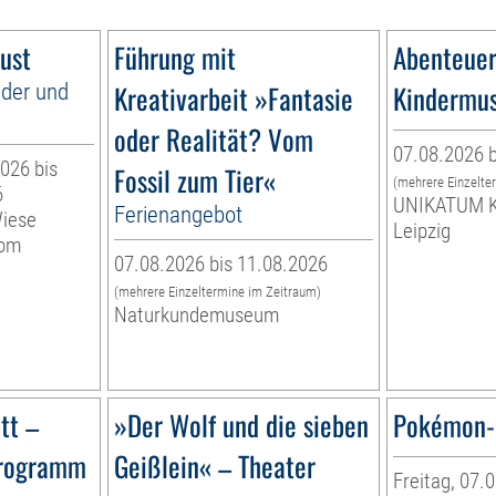
ust
Führung mit
Abenteuer
nder und
Kreativarbeit »Fantasie
Kindermu
oder Realität? Vom
07.08.2026 b
026 bis
Fossil zum Tier«
(mehrere Einzelte
6
UNIKATUM K
Ferienangebot
Wiese
Leipzig
vom
07.08.2026 bis 11.08.2026
(mehrere Einzeltermine im Zeitraum)
Naturkundemuseum
tt –
»Der Wolf und die sieben
Pokémon-
programm
Geißlein« – Theater
Freitag, 07.0