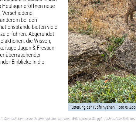
s Heulager eröffnen neue
h. Verschiedene
 anderem bei den
ationsstände bieten viele
 zu erfahren. Abgerundet
elaktionen, die Wissen,
ckertage Jagen & Fressen
er überraschender
der Einblicke in die
Fütterung der Tüpfelhyänen, Foto © Zoo
lt. Dennoch kann es zu Unstimmigkeiten kommen. Bitte schauen Sie ggf. auch auf die Seite des 