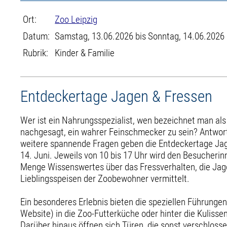
Ort:
Zoo Leipzig
Datum:
Samstag, 13.06.2026 bis Sonntag, 14.06.2026
Rubrik:
Kinder & Familie
Entdeckertage Jagen & Fressen
Wer ist ein Nahrungsspezialist, wen bezeichnet man al
nachgesagt, ein wahrer Feinschmecker zu sein? Antwort
weitere spannende Fragen geben die Entdeckertage Ja
14. Juni. Jeweils von 10 bis 17 Uhr wird den Besucheri
Menge Wissenswertes über das Fressverhalten, die Jag
Lieblingsspeisen der Zoobewohner vermittelt.
Ein besonderes Erlebnis bieten die speziellen Führunge
Website) in die Zoo-Futterküche oder hinter die Kuliss
Darüber hinaus öffnen sich Türen, die sonst verschlossen