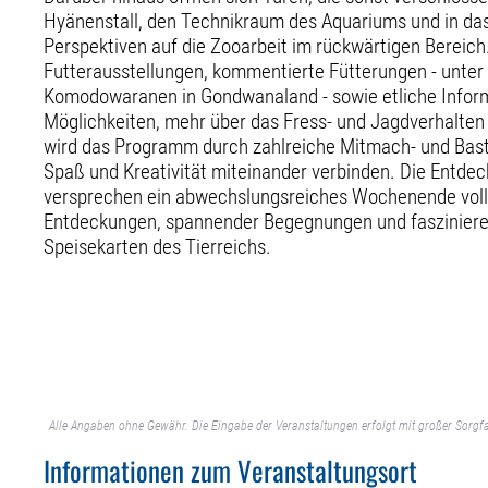
Hyänenstall, den Technikraum des Aquariums und in da
Perspektiven auf die Zooarbeit im rückwärtigen Bereic
Futterausstellungen, kommentierte Fütterungen - unter
Komodowaranen in Gondwanaland - sowie etliche Inform
Möglichkeiten, mehr über das Fress- und Jagdverhalten
wird das Programm durch zahlreiche Mitmach- und Bast
Spaß und Kreativität miteinander verbinden. Die Entde
versprechen ein abwechslungsreiches Wochenende voll
Entdeckungen, spannender Begegnungen und faszinieren
Speisekarten des Tierreichs.
Alle Angaben ohne Gewähr. Die Eingabe der Veranstaltungen erfolgt mit großer Sorgfa
Informationen zum Veranstaltungsort