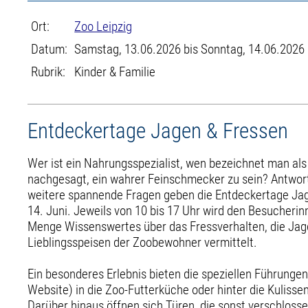
Ort:
Zoo Leipzig
Datum:
Samstag, 13.06.2026 bis Sonntag, 14.06.2026
Rubrik:
Kinder & Familie
Entdeckertage Jagen & Fressen
Wer ist ein Nahrungsspezialist, wen bezeichnet man al
nachgesagt, ein wahrer Feinschmecker zu sein? Antwort
weitere spannende Fragen geben die Entdeckertage Ja
14. Juni. Jeweils von 10 bis 17 Uhr wird den Besucheri
Menge Wissenswertes über das Fressverhalten, die Jag
Lieblingsspeisen der Zoobewohner vermittelt.
Ein besonderes Erlebnis bieten die speziellen Führunge
Website) in die Zoo-Futterküche oder hinter die Kuliss
Darüber hinaus öffnen sich Türen, die sonst verschlossen