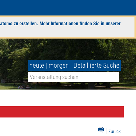
atomo zu erstellen. Mehr Informationen finden Sie in unserer
heute
|
morgen
|
Detaillierte Suche
|
Zurück