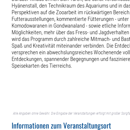
Hyänenstall, den Technikraum des Aquariums und in da
Perspektiven auf die Zooarbeit im rückwärtigen Bereic
Futterausstellungen, kommentierte Fütterungen - unter
Komodowaranen in Gondwanaland - sowie etliche Inform
Möglichkeiten, mehr über das Fress- und Jagdverhalten
wird das Programm durch zahlreiche Mitmach- und Bast
Spaß und Kreativität miteinander verbinden. Die Entde
versprechen ein abwechslungsreiches Wochenende voll
Entdeckungen, spannender Begegnungen und faszinieren
Speisekarten des Tierreichs.
Alle Angaben ohne Gewähr. Die Eingabe der Veranstaltungen erfolgt mit großer Sorgfa
Informationen zum Veranstaltungsort