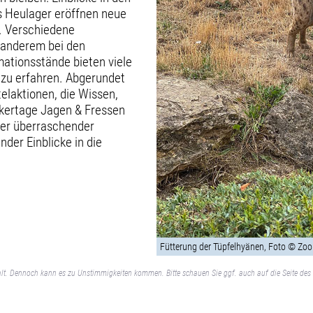
s Heulager eröffnen neue
h. Verschiedene
 anderem bei den
ationsstände bieten viele
 zu erfahren. Abgerundet
elaktionen, die Wissen,
ckertage Jagen & Fressen
er überraschender
der Einblicke in die
Fütterung der Tüpfelhyänen, Foto © Zoo
lt. Dennoch kann es zu Unstimmigkeiten kommen. Bitte schauen Sie ggf. auch auf die Seite des 