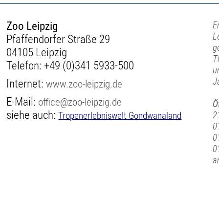
Zoo Leipzig
E
L
Pfaffendorfer Straße 29
g
04105 Leipzig
T
Telefon:
+49 (0)341 5933-500
u
J
Internet:
www.zoo-leipzig.de
E-Mail:
office@zoo-leipzig.de
Ö
siehe auch:
2
Tropenerlebniswelt Gondwanaland
0
0
0
a