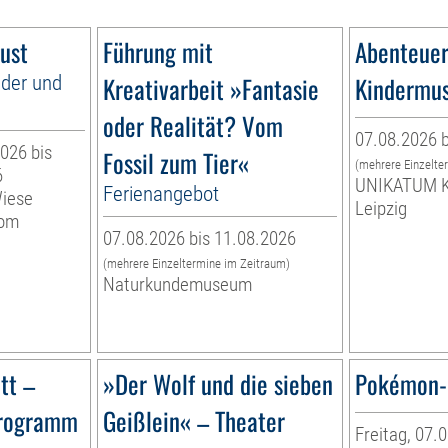
ust
Führung mit
Abenteuer
nder und
Kreativarbeit »Fantasie
Kindermu
oder Realität? Vom
07.08.2026 b
026 bis
Fossil zum Tier«
(mehrere Einzelte
6
UNIKATUM K
Ferienangebot
Wiese
Leipzig
vom
07.08.2026 bis 11.08.2026
(mehrere Einzeltermine im Zeitraum)
Naturkundemuseum
tt –
»Der Wolf und die sieben
Pokémon-
programm
Geißlein« – Theater
Freitag, 07.0