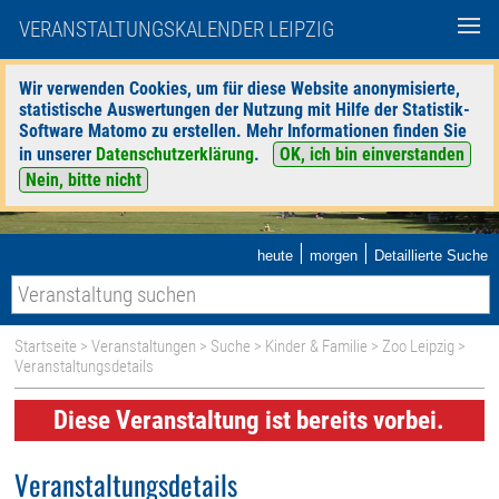
VERANSTALTUNGSKALENDER LEIPZIG
Wir verwenden Cookies, um für diese Website anonymisierte,
statistische Auswertungen der Nutzung mit Hilfe der Statistik-
Software Matomo zu erstellen. Mehr Informationen finden Sie
in unserer
Datenschutzerklärung
.
OK, ich bin einverstanden
Nein, bitte nicht
|
|
heute
morgen
Detaillierte Suche
Startseite
>
Veranstaltungen
>
Suche
>
Kinder & Familie
>
Zoo Leipzig
>
Veranstaltungsdetails
Diese Veranstaltung ist bereits vorbei.
Veranstaltungsdetails