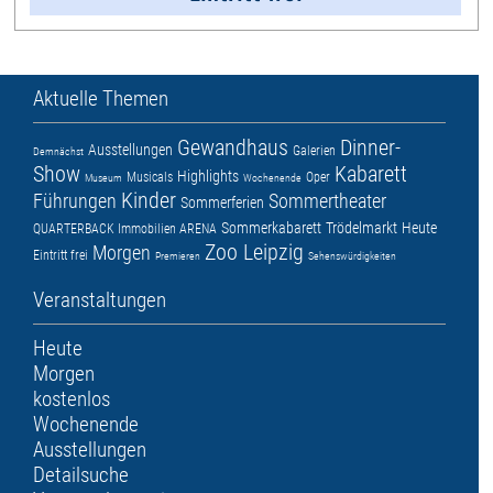
Aktuelle Themen
Gewandhaus
Dinner-
Ausstellungen
Galerien
Demnächst
Show
Kabarett
Highlights
Musicals
Oper
Museum
Wochenende
Kinder
Führungen
Sommertheater
Sommerferien
Sommerkabarett
Trödelmarkt
Heute
QUARTERBACK Immobilien ARENA
Zoo Leipzig
Morgen
Eintritt frei
Premieren
Sehenswürdigkeiten
Veranstaltungen
Heute
Morgen
kostenlos
Wochenende
Ausstellungen
Detailsuche